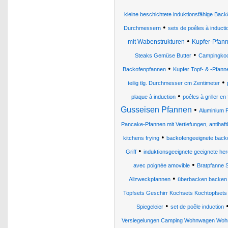
kleine beschichtete induktionsfähige Backö
•
Durchmessern
sets de poêles à inducti
•
mit Wabenstrukturen
Kupfer-Pfan
•
Steaks Gemüse Butter
Campingkoch
•
Backofenpfannen
Kupfer Topf- & -Pfann
•
teilig tlg. Durchmesser cm Zentimeter
•
plaque à induction
poêles à griller en
Gusseisen Pfannen
•
Aluminium 
Pancake-Pfannen mit Vertiefungen, antihaft
•
kitchens frying
backofengeeignete back
•
Griff
induktionsgeeignete geeignete he
•
avec poignée amovible
Bratpfanne 
•
Allzweckpfannen
überbacken backen 
Topfsets Geschirr Kochsets Kochtopfsets 
•
Spiegeleier
set de poêle induction
Versiegelungen Camping Wohnwagen Woh