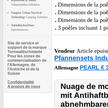
Rosenstein & Söhne
Dimensions de la poêl
Adapterplatten Induktion
Dimensions de la poêl
Semptec Urban Survival
Technology
Camping Zubehöre
Dimensions de la poêl
TokioKitchenWare
3 poêles incluant 1 
Santokumesser
Site de service et
support de la marque
Vendeur
Article epuisé
Tornwaldschmiede
Pour les zones de
Pfannensets Ind
commercialisation de
l'Allemagne, de
PEARL € 3
Allemagne
l'Autriche et de la
Suisse
Confidentialité
Nuage de mo
A propos de nous
mit Antihaf
abnehmbarem 