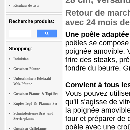
Résultats de tests
Retour de marcha
avec 24 mois de 
Recherche produits:
Une poêle adaptée
poêles se compose d
Shopping:
poignée amovible. V
frire des steaks, p
Induktion
fondre du beurre. Gr
Gusseisen-Pfanne
Unbeschichtete Edelstahl-
Convient à tous les
Wok-Pfanne
Vous pouvez utiliser
Gusseisen Pfanne- & Topf Set
qu'il s'agisse de vi
Kupfer Topf- & -Pfannen-Set
la poignée amovibl
Schmiedeeiserne Brat- und
four et préparer de 
Servierpfanne
poêle avec une croû
Gusseisen-Grillpfanne