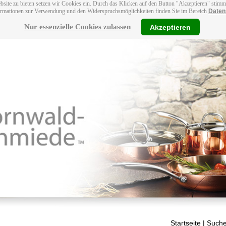
bsite zu bieten setzen wir Cookies ein. Durch das Klicken auf den Button "Akzeptieren" stim
ormationen zur Verwendung und den Widerspruchsmöglichkeiten finden Sie im Bereich
Daten
Nur essenzielle Cookies zulassen
Akzeptieren
Startseite
| Suche