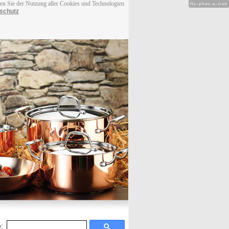
men Sie der Nutzung aller Cookies und Technologien
Hy-phen-a-tion
schutz
: