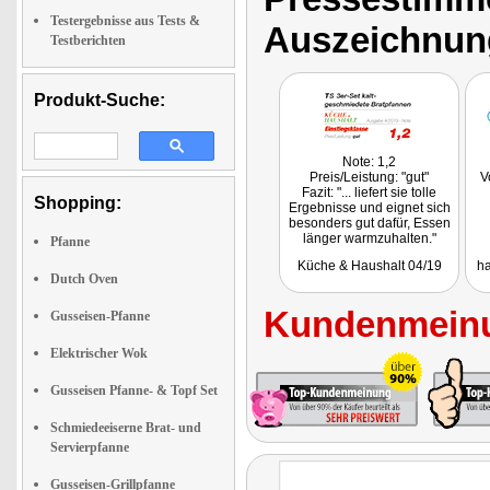
Testergebnisse aus Tests &
Auszeichnun
Testberichten
Produkt-Suche:
Note: 1,2
Preis/Leistung: "gut"
V
Fazit: "... liefert sie tolle
Shopping:
Ergebnisse und eignet sich
besonders gut dafür, Essen
länger warmzuhalten."
Pfanne
Getestet wurde das Set NC-
Küche & Haushalt 04/19
ha
2418.
Dutch Oven
Kundenmeinu
Gusseisen-Pfanne
Elektrischer Wok
Gusseisen Pfanne- & Topf Set
Schmiedeeiserne Brat- und
Servierpfanne
Gusseisen-Grillpfanne