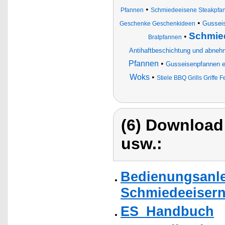
•
Pfannen
Schmiedeeisene Steakpfa
•
Gusseis
Geschenke Geschenkideen
Schmied
•
Bratpfannen
Antihaftbeschichtung und abnehm
Pfannen
•
Gusseisenpfannen em
Woks
•
Stiele BBQ Grills Griff
(6) Download
usw.:
Bedienungsanle
Schmiedeeisern
ES_Handbuch