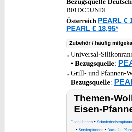
Bezugsquelle
Deutsch
B01DC5UNDI
PEARL € 1
Österreich
PEARL € 18,95*
Zubehör / häufig mitgeka
Universal-Silikonran
PEA
•
Bezugsquelle
:
Grill- und Pfannen-W
PEAR
Bezugsquelle
:
Themen-Wolk
Eisen-Pfann
•
Eisenpfannen
Schmiedeeisenpfann
•
•
Servierpfannen
Backofen Pfan