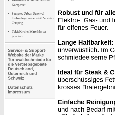
Rosenstein & Söhne
Thermo-
Komposter
Robust und für all
Semptec Urban Survival
Technology
Wohnmobil Zubehöre
Elektro-, Gas- und 
Camping
für offenes Feuer.
TokioKitchenWare
Messer
japanisch
Lange Haltbarkeit
unverwüstlich
.
Im G
Service- & Support-
Website der Marke
schmiedeeiserne Pf
Tornwaldschmiede für
die Vertriebsgebiete
Deutschland,
Ideal für Steak & C
Österreich und
Schweiz
überschüssiges Fett 
krosses Bratergebni
Datenschutz
Impressum
Einfache Reinigun
und nach Bedarf mi