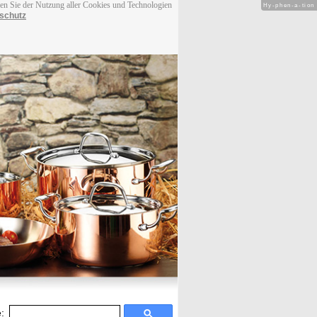
men Sie der Nutzung aller Cookies und Technologien
Hy-phen-a-tion
schutz
: