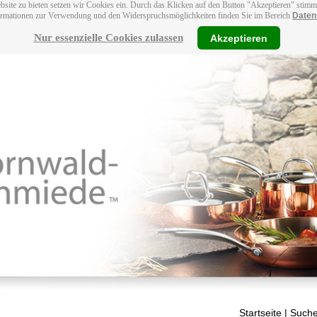
bsite zu bieten setzen wir Cookies ein. Durch das Klicken auf den Button "Akzeptieren" stim
ormationen zur Verwendung und den Widerspruchsmöglichkeiten finden Sie im Bereich
Daten
Nur essenzielle Cookies zulassen
Akzeptieren
Startseite
| Suche