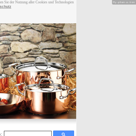
men Sie der Nutzung aller Cookies und Technologien
Hy-phen-a-tion
schutz
: