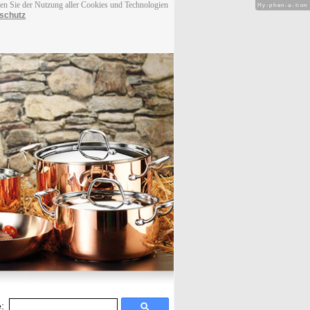
men Sie der Nutzung aller Cookies und Technologien
Hy-phen-a-tion
schutz
: