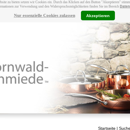
bsite zu bieten setzen wir Cookies ein. Durch das Klicken auf den Button "Akzeptieren" stim
ormationen zur Verwendung und den Widerspruchsmöglichkeiten finden Sie im Bereich
Daten
Nur essenzielle Cookies zulassen
Akzeptieren
Startseite
| Suche