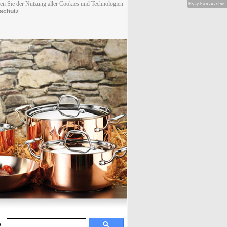
men Sie der Nutzung aller Cookies und Technologien
Hy-phen-a-tion
schutz
: