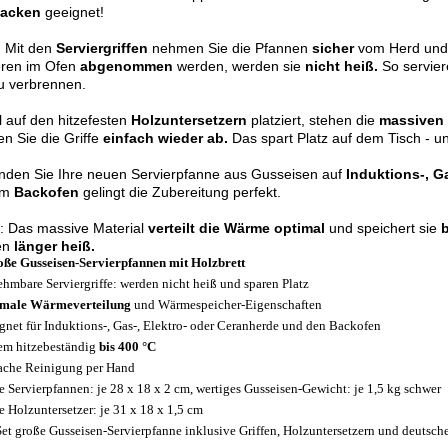
acken
geeignet!
: Mit den
Serviergriffen
nehmen Sie die Pfannen
sicher
vom Herd und 
eren im Ofen
abgenommen
werden, werden sie
nicht heiß.
So servier
zu verbrennen.
 auf den hitzefesten
Holzuntersetzern
platziert, stehen die
massiven
n Sie die Griffe
einfach wieder ab.
Das spart Platz auf dem Tisch - u
nden Sie Ihre neuen Servierpfanne aus Gusseisen auf
Induktions-, G
im
Backofen
gelingt die Zubereitung perfekt.
: Das massive Material
verteilt die Wärme optimal
und speichert sie
en
länger heiß.
oße Gusseisen-Servierpfannen mit Holzbrett
hmbare Serviergriffe: werden nicht heiß und sparen Platz
imale Wärmeverteilung
und Wärmespeicher-Eigenschaften
gnet für Induktions-, Gas-, Elektro- oder Ceranherde und den Backofen
em hitzebeständig
bis 400 °C
ache Reinigung per Hand
 Servierpfannen: je 28 x 18 x 2 cm, wertiges Gusseisen-Gewicht: je 1,5 kg schwer
 Holzuntersetzer: je 31 x 18 x 1,5 cm
Set große Gusseisen-Servierpfanne inklusive Griffen, Holzuntersetzern und deutsch