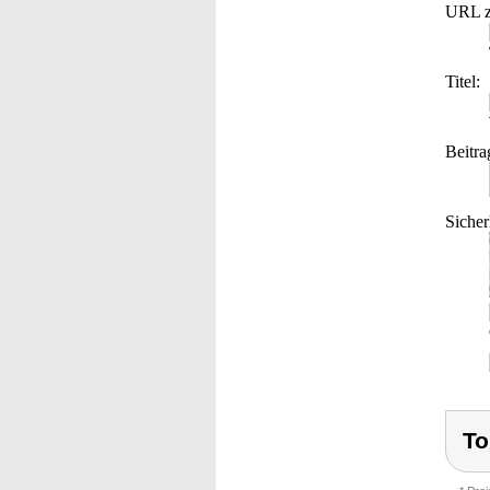
URL z
Titel:
Beitra
Sicher
To