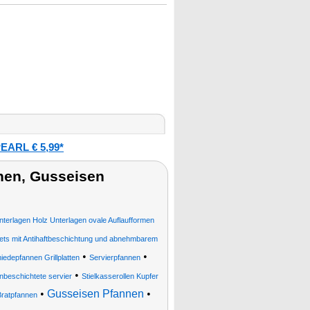
EARL € 5,99*
nen, Gusseisen
nterlagen Holz Unterlagen ovale Auflaufformen
ets mit Antihaftbeschichtung und abnehmbarem
•
•
edepfannen Grillplatten
Servierpfannen
•
unbeschichtete servier
Stielkasserollen Kupfer
•
Gusseisen Pfannen
•
Bratpfannen