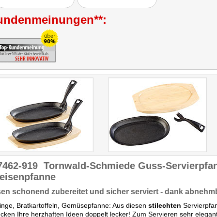
Käsespätzle,
Gemüsepfanne oder
undenmeinungen**:
einfach nur Bratkartoffeln
gelangen perfekt, da die
Wärmeverteilung der
Pfanne wirklich ideal ist. Die
Gerichte sind im
Handumdrehen gemacht.
Variieren Sie Zutaten, die
gerade zuhause vorrätig
sind, würzen diese und
zaubern Sie mit der
Pfannen neue, individuelle
Gerichte!"
Getestet wurde NC-2900.
7462-919
Tornwald-Schmiede Guss-Servierpfan
eisenpfanne
en schonend zubereitet und sicher serviert - dank abnehm
rlinge, Bratkartoffeln, Gemüsepfanne: Aus diesen
stilechten
Servierpfa
ken Ihre herzhaften Ideen doppelt lecker! Zum Servieren sehr elegan