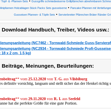
•
r Topf- & -Pfannen-Sets
Gussgriffe schmiedeeiserne Grillpfännchen abnehmbarem Schmorp
•
Minipfannen Holzablagen Stück Packs Sets gusseiserne
Pancake-Pfannen mit Vertiefungen,
•
Gusseisen Pfannen- & Töpfe Sets
Servierbretter Pfännchen Bräter Ränder Gril
) Download Handbuch, Treiber, Videos usw.:
ienungsanleitung (NC7462 - Tornwald-Schmiede Guss-Servierpf
ienungsanleitung (NC2934 - Tornwald-Schmiede Profi-Gusseisen
x 18 x 2 cm, 1,5 kg)
) Beiträge, Meinungen, Beurteilungen:
nbeitrag
** vom
25.12.2020
von
T. G.
aus
Vilsbiburg
es definitiv vorsichtig, langsam und stellt sicher das der Henkel richtig si
nbeitrag
** vom
29.11.2020
von
R. I.
aus
Seefeld
anne hat die perfekte Größe für eine gute Portion.