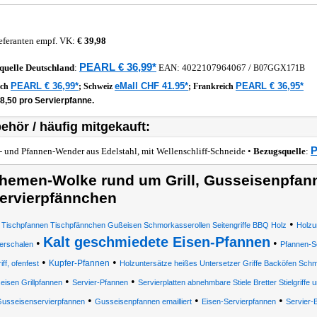
eferanten empf. VK:
€ 39,98
PEARL € 36,99*
quelle
Deutschland
:
EAN:
4022107964067
/
B07GGX171B
PEARL € 36,99*
eMall CHF 41.95*
PEARL € 36,95*
ich
;
Schweiz
;
Frankreich
8,50 pro Servierpfanne.
ehör / häufig mitgekauft:
P
l- und Pfannen-Wender aus Edelstahl, mit Wellenschliff-Schneide •
Bezugsquelle
:
hemen-Wolke rund um Grill, Gusseisenpfan
ervierpfännchen
•
t Tischpfannen Tischpfännchen Gußeisen Schmorkasserollen Seitengriffe BBQ Holz
Holzu
Kalt geschmiedete Eisen-Pfannen
•
•
ierschalen
Pfannen-S
•
•
Kupfer-Pfannen
iff, ofenfest
Holzuntersätze heißes Untersetzer Griffe Backöfen Schmi
•
•
isen Grillpfannen
Servier-Pfannen
Servierplatten abnehmbare Stiele Bretter Stielgriffe 
•
•
•
usseisenservierpfannen
Gusseisenpfannen emailliert
Eisen-Servierpfannen
Servier-