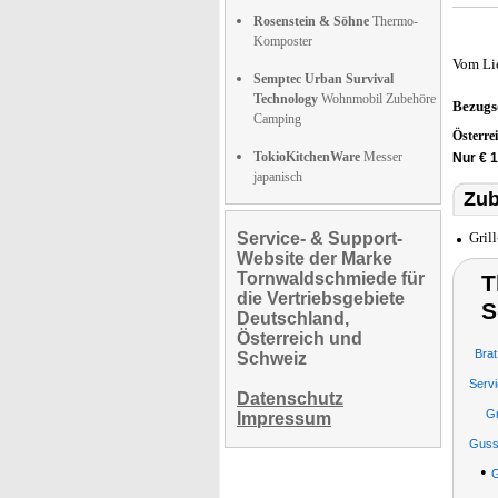
Rosenstein & Söhne
Thermo-
Komposter
Vom Li
Semptec Urban Survival
Technology
Wohnmobil Zubehöre
Bezugs
Camping
Österre
TokioKitchenWare
Messer
Nur € 1
japanisch
Zub
Service- & Support-
Gril
Website der Marke
Tornwaldschmiede für
T
die Vertriebsgebiete
S
Deutschland,
Österreich und
Bra
Schweiz
Serv
Datenschutz
Gr
Impressum
Gusse
•
G