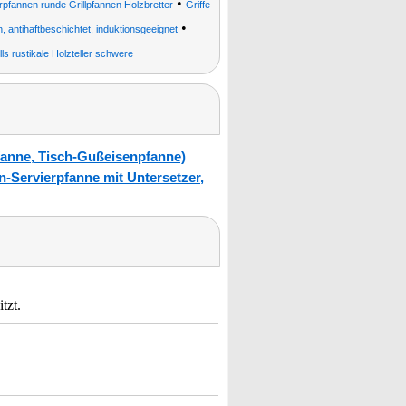
•
fannen runde Grillpfannen Holzbretter
Griffe
•
 antihaftbeschichtet, induktionsgeeignet
ls rustikale Holzteller schwere
anne, Tisch-Gußeisenpfanne)
-Servierpfanne mit Untersetzer,
tzt.