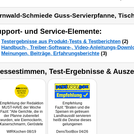
rnwald-Schmiede Guss-Servierpfanne, Tisc
pport- und Service-Elemente:
Testergebnisse aus Produkt-Tests & Testberichten
(2)
Handbuch-, Treiber-Software-, Video-Anleitungs-Downl
Meinungen, Beiträge, Erfahrungsberichte
(3)
ressestimmen, Test-Ergebnisse & Ausz
Empfehlung der Redaktion
Empfehlung
MUST-HAVE der Woche
Fazit: "Braten und die
Fazit: "Alle Gerichte, die in
Speisen im getreuen
der Pfanne zubereitet
Landhausstil servieren
wurden, wie Eiernockerln,
heißt die Devise dieses
Kaiserschmarrn, Geröstete
gelungenen
Knödel, Blunzen- und
Küchenutensils."
WIRKochen 08/19
DensToolBox 04/26
Eierschwammerl-Gröstl,
Getestet wurde NC-2900.