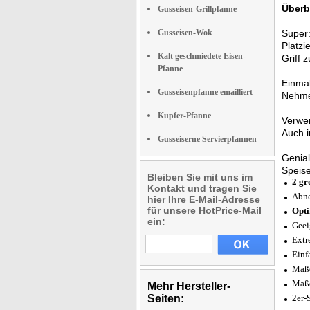
Überb
Gusseisen-Grillpfanne
Gusseisen-Wok
Super
Platzi
Kalt geschmiedete Eisen-
Griff 
Pfanne
Einmal
Gusseisenpfanne emailliert
Nehme
Kupfer-Pfanne
Verwe
Auch 
Gusseiserne Servierpfannen
Genial
Speis
Bleiben Sie mit uns im
2 gr
Kontakt und tragen Sie
Abne
hier Ihre E-Mail-Adresse
für unsere HotPrice-Mail
Opt
ein:
Geei
Extr
Einf
Maße
Maße
Mehr Hersteller-
Seiten:
2er-