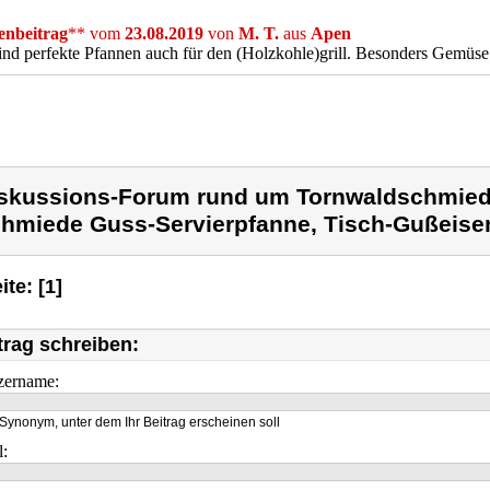
nbeitrag
** vom
23.08.2019
von
M. T.
aus
Apen
ind perfekte Pfannen auch für den (Holzkohle)grill. Besonders Gemüse 
skussions-Forum rund um Tornwaldschmied
hmiede Guss-Servierpfanne, Tisch-Gußeise
ite: [1]
trag schreiben:
zername:
Synonym, unter dem Ihr Beitrag erscheinen soll
l: