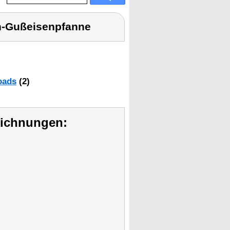
h-Gußeisenpfanne
oads
(2)
eichnungen: