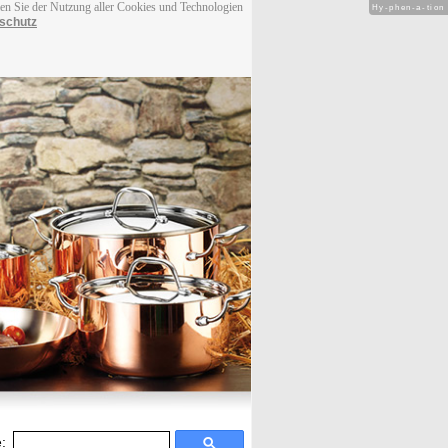
men Sie der Nutzung aller Cookies und Technologien
Hy-phen-a-tion
schutz
: