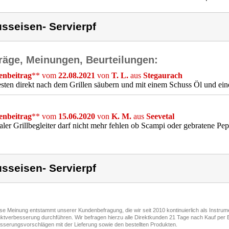
sseisen- Servierpf
räge, Meinungen, Beurteilungen:
nbeitrag
** vom
22.08.2021
von
T. L.
aus
Stegaurach
ten direkt nach dem Grillen säubern und mit einem Schuss Öl und ei
nbeitrag
** vom
15.06.2020
von
K. M.
aus
Seevetal
ler Grillbegleiter darf nicht mehr fehlen ob Scampi oder gebratene Pep
sseisen- Servierpf
ese Meinung entstammt unserer Kundenbefragung, die wir seit 2010 kontinuierlich als Instru
ktverbesserung durchführen. Wir befragen hierzu alle Direktkunden 21 Tage nach Kauf per E
sserungsvorschlägen mit der Lieferung sowie den bestellten Produkten.