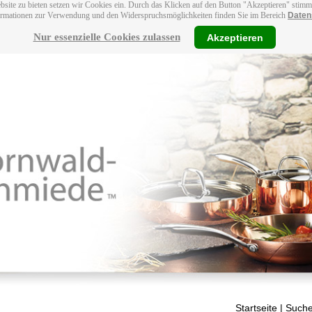
bsite zu bieten setzen wir Cookies ein. Durch das Klicken auf den Button "Akzeptieren" stim
ormationen zur Verwendung und den Widerspruchsmöglichkeiten finden Sie im Bereich
Daten
Nur essenzielle Cookies zulassen
Akzeptieren
Startseite
| Suche