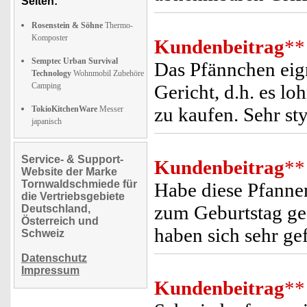
Seiten:
Rosenstein & Söhne
Thermo-
Komposter
Kundenbeitrag
**
Semptec Urban Survival
Das Pfännchen eign
Technology
Wohnmobil Zubehöre
Camping
Gericht, d.h. es l
zu kaufen. Sehr sty
TokioKitchenWare
Messer
japanisch
Service- & Support-
Kundenbeitrag
**
Website der Marke
Tornwaldschmiede für
Habe diese Pfannen
die Vertriebsgebiete
zum Geburtstag ges
Deutschland,
Österreich und
haben sich sehr gef
Schweiz
Datenschutz
Impressum
Kundenbeitrag
**