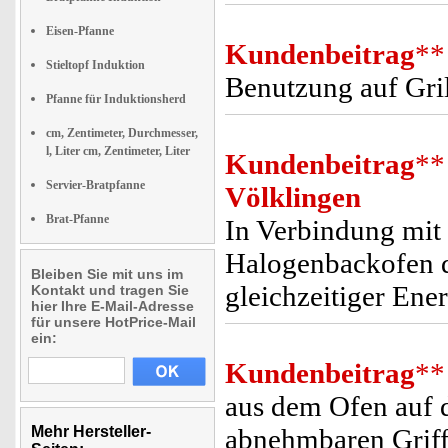
Eisen-Pfanne
Kundenbeitrag
**
Stieltopf Induktion
Benutzung auf Gri
Pfanne für Induktionsherd
cm, Zentimeter, Durchmesser,
l, Liter cm, Zentimeter, Liter
Kundenbeitrag
**
Servier-Bratpfanne
Völklingen
Brat-Pfanne
In Verbindung mit
Halogenbackofen d
Bleiben Sie mit uns im
gleichzeitiger Ener
Kontakt und tragen Sie
hier Ihre E-Mail-Adresse
für unsere HotPrice-Mail
ein:
Kundenbeitrag
**
aus dem Ofen auf d
Mehr Hersteller-
abnehmbaren Griff,