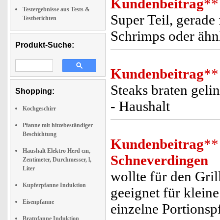
Kundenbeitrag
**
Testergebnisse aus Tests &
Super Teil, gerade 
Testberichten
Schrimps oder ähn
Produkt-Suche:
Kundenbeitrag
**
Steaks braten geli
Shopping:
- Haushalt
Kochgeschirr
Pfanne mit hitzebeständiger
Beschichtung
Kundenbeitrag
**
Haushalt Elektro Herd cm,
Schneverdingen
Zentimeter, Durchmesser, l,
Liter
wollte für den Gri
Kupferpfanne Induktion
geeignet für klein
Eisenpfanne
einzelne Portions
Bratpfanne Induktion