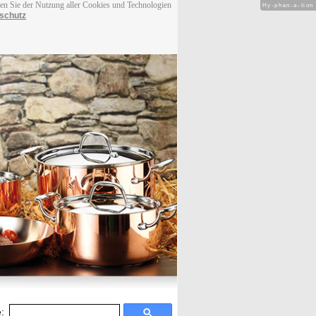
men Sie der Nutzung aller Cookies und Technologien
Hy-phen-a-tion
schutz
: