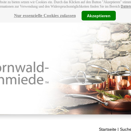
bsite zu bieten setzen wir Cookies ein. Durch das Klicken auf den Button "Akzeptieren" stim
ormationen zur Verwendung und den Widerspruchsmöglichkeiten finden Sie im Bereich
Daten
Nur essenzielle Cookies zulassen
Akzeptieren
Startseite
| Suche