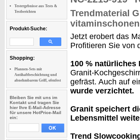
Testergebnisse aus Tests &
Trendmaterial G
Testberichten
vitaminschonen
Produkt-Suche:
Jetzt erobert das M
Profitieren Sie von
Shopping:
100 % natürliches 
Pfannen-Sets mit
Granit-Kochgeschir
Antihaftbeschichtung und
gefräst. Auch auf e
abnehmbarem Griff, ofenfest
wurde verzichtet.
Bleiben Sie mit uns im
Kontakt und tragen Sie
Granit
speichert d
hier Ihre E-Mail-Adresse
für unsere HotPrice-Mail
Lebensmittel weite
ein:
Trend
Slowcooking