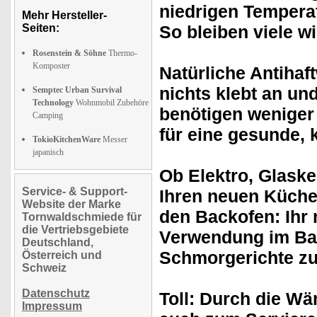
niedrigen Temper
Mehr Hersteller-
Seiten:
So bleiben viele w
Rosenstein & Söhne
Thermo-
Komposter
Natürliche Antihaf
nichts klebt an un
Semptec Urban Survival
Technology
Wohnmobil Zubehöre
benötigen
weniger
Camping
für eine
gesunde, 
TokioKitchenWare
Messer
japanisch
Ob Elektro, Glask
Service- & Support-
Ihren neuen Küche
Website der Marke
den
Backofen:
Ihr 
Tornwaldschmiede für
die Vertriebsgebiete
Verwendung im Bac
Deutschland,
Schmorgerichte zu
Österreich und
Schweiz
Datenschutz
Toll: Durch die
Wär
Impressum