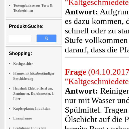
"Kaltgeschmiedete
Testergebnisse aus Tests &
Antwort:
Aufgrund
Testberichten
es dazu kommen, da
Produkt-Suche:
schnell oder zu sta
Stufe vollkommen a
darauf, dass die Pf
Shopping:
Kochgeschirr
Frage
(04.10.2017)
Pfanne mit hitzebeständiger
Beschichtung
"Kaltgeschmiedete 
Antwort:
Reinigen
Haushalt Elektro Herd cm,
Zentimeter, Durchmesser, l,
nur mit Wasser u
Liter
Spülmittel. Trage
Kupferpfanne Induktion
Ölschicht auf die P
Eisenpfanne
bereits Rost vorha
Bratpfanne Induktion