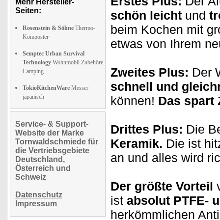
Erstes Plus:
Der Al
Mehr Hersteller-
Seiten:
schön leicht
und
t
beim Kochen mit gr
Rosenstein & Söhne
Thermo-
Komposter
etwas von Ihrem ne
Semptec Urban Survival
Technology
Wohnmobil Zubehöre
Zweites Plus:
Der W
Camping
schnell und gleic
TokioKitchenWare
Messer
japanisch
können!
Das spart 
Service- & Support-
Drittes Plus:
Die Be
Website der Marke
Keramik.
Die ist hi
Tornwaldschmiede für
die Vertriebsgebiete
an und alles wird ri
Deutschland,
Österreich und
Schweiz
Der größte Vorteil
v
Datenschutz
ist
absolut PTFE- u
Impressum
herkömmlichen Antih