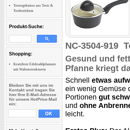
Testergebnisse aus Tests &
Testberichten
Produkt-Suche:
NC-3504-919
T
Shopping:
Gesund und fet
Kratzfeste Edelstahlpfannen
Pfanne kriegt da
mit Wabenstrukturen
Schnell
etwas auf
Bleiben Sie mit uns im
ein wenig Gemüse dü
Kontakt und tragen Sie
hier Ihre E-Mail-Adresse
Portionen
gut sch
für unsere HotPrice-Mail
und
ohne Anbrenn
ein:
leicht.