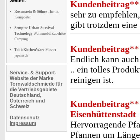
Seiten:
Kundenbeitrag
**
Rosenstein & Söhne
Thermo-
sehr zu empfehlen, 
Komposter
gibt trotzdem eine
Semptec Urban Survival
Technology
Wohnmobil Zubehöre
Camping
Kundenbeitrag
**
TokioKitchenWare
Messer
japanisch
Endlich kann auch 
.. ein tolles Produ
Service- & Support-
reinigen ist.
Website der Marke
Tornwaldschmiede für
die Vertriebsgebiete
Deutschland,
Österreich und
Kundenbeitrag
**
Schweiz
Eisenhüttenstadt
Datenschutz
Hervorragende Pfa
Impressum
Pfannen um Längen 