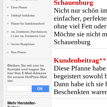
Schauenburg
Eisen-Pfanne
Nicht nur schön im
Stieltopf Induktion
einfacher, perfekt
Pfanne für Induktionsherd
ohne viel Fett ode
cm, Zentimeter, Durchmesser,
Möchte sie nicht 
l, Liter cm, Zentimeter, Liter
Schauenburg
Servier-Bratpfanne
Brat-Pfanne
Kundenbeitrag
**
Bleiben Sie mit uns im
Diese Pfanne habe 
Kontakt und tragen Sie
hier Ihre E-Mail-Adresse
begeistert sowohl 
für unsere HotPrice-Mail
ein:
Dann habe ich sie 
Beschenkten waren
Mehr Hersteller-