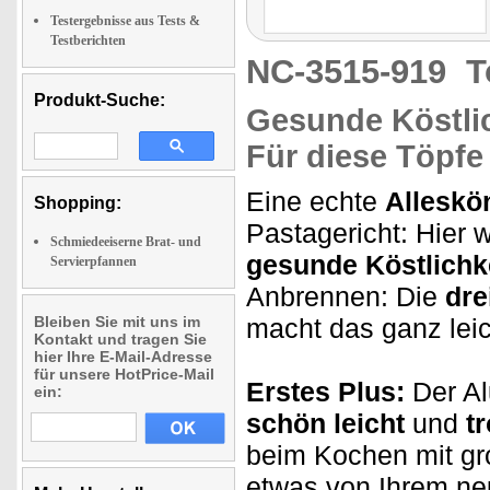
Testergebnisse aus Tests &
Testberichten
NC-3515-919
T
Produkt-Suche:
Gesunde Köstli
Für diese Töpfe
Eine echte
Alleskö
Shopping:
Pastagericht: Hier w
Schmiedeeiserne Brat- und
gesunde Köstlichk
Servierpfannen
Anbrennen: Die
dre
Bleiben Sie mit uns im
macht das ganz leic
Kontakt und tragen Sie
hier Ihre E-Mail-Adresse
für unsere HotPrice-Mail
Erstes Plus:
Der Al
ein:
schön leicht
und
t
beim Kochen mit gr
etwas von Ihrem ne