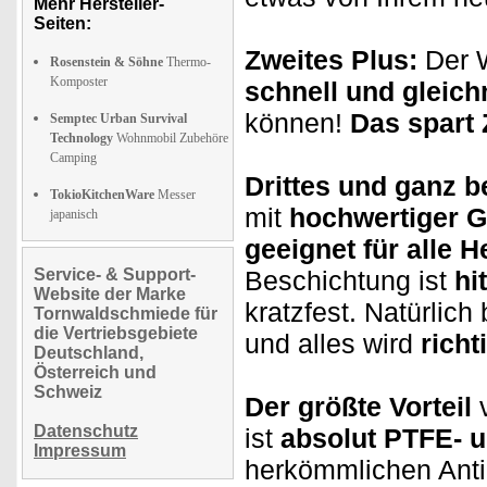
Mehr Hersteller-
Seiten:
Zweites Plus:
Der W
Rosenstein & Söhne
Thermo-
Komposter
schnell und gleic
können!
Das spart 
Semptec Urban Survival
Technology
Wohnmobil Zubehöre
Camping
Drittes und ganz 
TokioKitchenWare
Messer
mit
hochwertiger G
japanisch
geeignet für alle H
Service- & Support-
Beschichtung ist
hi
Website der Marke
kratzfest. Natürlic
Tornwaldschmiede für
die Vertriebsgebiete
und alles wird
richt
Deutschland,
Österreich und
Schweiz
Der größte Vorteil
v
Datenschutz
ist
absolut PTFE- u
Impressum
herkömmlichen Antih