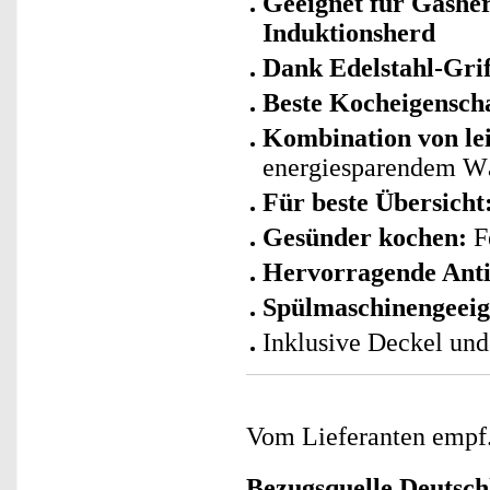
Geeignet für Gashe
Induktionsherd
Dank Edelstahl-Grif
Beste Kocheigensch
Kombination von l
energiesparendem W
Für beste Übersicht
Gesünder kochen:
Fe
Hervorragende Anti
Spülmaschinengeeig
Inklusive Deckel und
Vom Lieferanten emp
Bezugsquelle
Deutsch