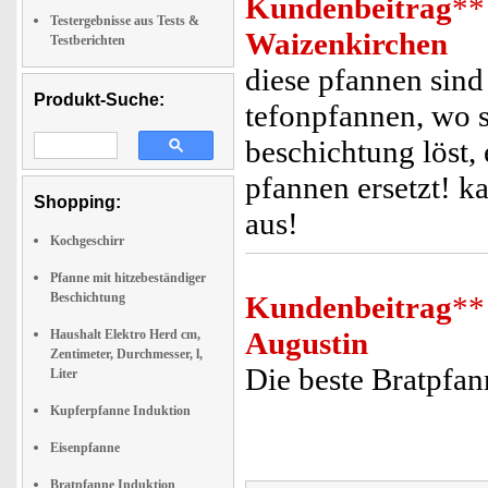
Kundenbeitrag
**
Testergebnisse aus Tests &
Waizenkirchen
Testberichten
diese pfannen sind 
Produkt-Suche:
tefonpfannen, wo s
beschichtung löst,
pfannen ersetzt! k
Shopping:
aus!
Kochgeschirr
Pfanne mit hitzebeständiger
Beschichtung
Kundenbeitrag
**
Augustin
Haushalt Elektro Herd cm,
Zentimeter, Durchmesser, l,
Die beste Bratpfann
Liter
Kupferpfanne Induktion
Eisenpfanne
Bratpfanne Induktion