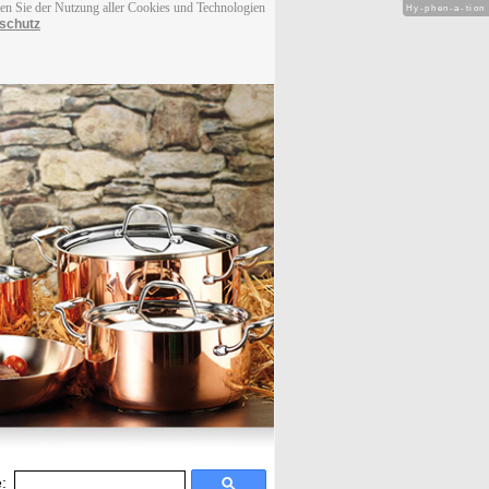
men Sie der Nutzung aller Cookies und Technologien
Hy-phen-a-tion
schutz
: