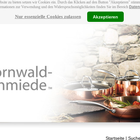
bsite zu bieten setzen wir Cookies ein. Durch das Klicken auf den Button "Akzeptieren" stim
ormationen zur Verwendung und den Widerspruchsmöglichkeiten finden Sie im Bereich
Daten
Nur essenzielle Cookies zulassen
Akzeptieren
Startseite
| Suche