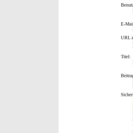
Benut
E-Mai
URL z
Titel:
Beitra
Sicher