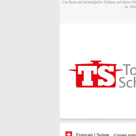
Um Ihnen ein bestmögliches Erlebnis auf dieser We
zu. Inf
Français / Suisse
(Certains texte