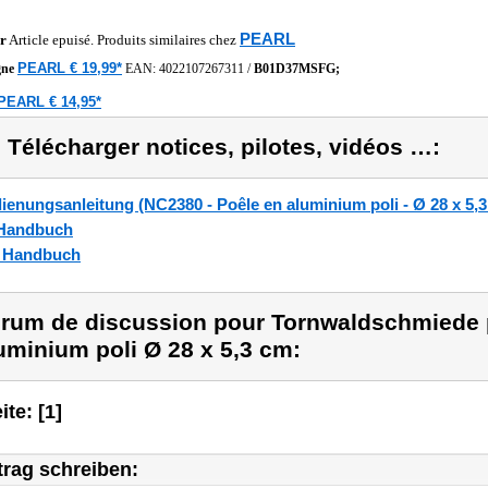
PEARL
r
Article epuisé. Produits similaires chez
PEARL € 19,99*
gne
EAN:
4022107267311
/
B01D37MSFG;
PEARL € 14,95*
) Télécharger notices, pilotes, vidéos …:
ienungsanleitung (NC2380 - Poêle en aluminium poli - Ø 28 x 5,
Handbuch
_Handbuch
rum de discussion pour Tornwaldschmiede p
uminium poli Ø 28 x 5,3 cm:
ite: [1]
trag schreiben: