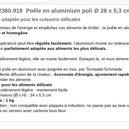
2380-919
Poêle en aluminium poli Ø 28 x 5,3 c
 adaptée pour les cuissons délicates
isez de l'énergie et empêchez vos aliments de brûler : la poêle en a
e et homogène
.
pérature peut être
régulée facilement
, l'aluminium monte ou redesce
nsi
parfaitement adaptée aux aliments les plus délicats.
ulièrement légère, elle se manie facilement. Essayez-la, et vous aimerez
e polie en aluminium avec poignée en inox, par Tornwald-Schmiede
llente diffusion de la chaleur :
économie d'énergie, ajustement rapide
brûler les aliments
l pour les aliments délicats
iculièrement légère : maniement facile
nsions (Ø x H) : 24 x 5,3 cm
s : 1 kg
ntion : non compatible avec plaques à induction, ne passe pas au lave-v
te en version acier carbone tous feux