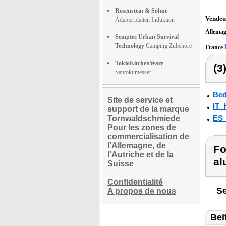
Rosenstein & Söhne
Vendeu
Adapterplatten Induktion
Allema
Semptec Urban Survival
Technology
Camping Zubehöre
France
TokioKitchenWare
(3
Santokumesser
Bed
Site de service et
IT_
support de la marque
ES
Tornwaldschmiede
Pour les zones de
commercialisation de
l'Allemagne, de
Fo
l'Autriche et de la
al
Suisse
Confidentialité
Se
A propos de nous
Bei