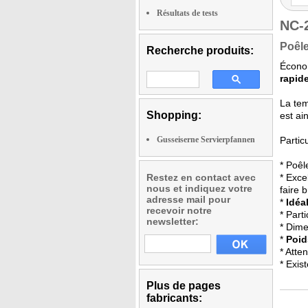
Résultats de tests
NC-
Poêle
Recherche produits:
Économ
rapid
La tem
Shopping:
est ai
Gusseiserne Servierpfannen
Partic
* Poêl
Restez en contact avec
* Exce
nous et indiquez votre
faire 
adresse mail pour
*
Idéa
recevoir notre
* Part
newsletter:
* Dime
*
Poid
* Atte
* Exis
Plus de pages
fabricants: