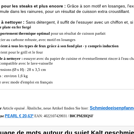
 pour les steaks et plus encore :
Grâce à son motif en losanges, l'ex
mule dans les rainures, pour un résultat de cuisson extra croustillant.
 à nettoyer :
Sans détergent, il suffit de l'essuyer avec un chiffon et, s
e plate en fer forgé
portement thermique optimal
pour un résultat de cuisson parfait
cier au carbone robuste, avec motif en losanges
ient à tous les types de feux grâce à son fond plat - y compris induction
ent pour le grill et le four
le à nettoyer :
essuyer avec du papier de cuisine et éventuellement rincer à l'eau cha
compatible avec le lave-vaisselle
nsions (Ø x H) : 28 x 3,5 cm
s : environ 1,6 kg
e avec mode d'emploi en français
Schmiedeeisenpfann
r
Article epuisé. Ähnliche, neue Artikel finden Sie hier:
PEARL € 20,63*
gne
EAN:
4022107429931
/
B0CPM2HQSF
uage de mots autour du sujet Kalt geschmi