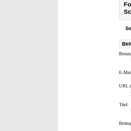
Fo
Sc
Se
Bei
Benut
E-Mai
URL z
Titel:
Beitra