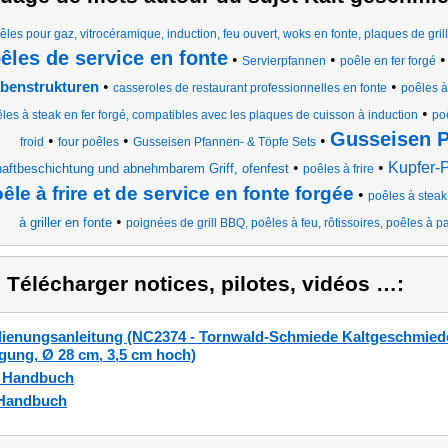
êles pour gaz, vitrocéramique, induction, feu ouvert, woks en fonte, plaques de grill
êles de service en fonte
•
•
Servierpfannen
poêle en fer forgé
•
•
benstrukturen
casseroles de restaurant professionnelles en fonte
poêles à 
•
les à steak en fer forgé, compatibles avec les plaques de cuisson à induction
po
Gusseisen 
•
•
•
froid
four poêles
Gusseisen Pfannen- & Töpfe Sets
•
•
Kupfer-
haftbeschichtung und abnehmbarem Griff, ofenfest
poêles à frire
êle à frire et de service en fonte forgée
•
poêles à steak
•
à griller en fonte
poignées de grill BBQ, poêles à feu, rôtissoires, poêles à 
) Télécharger notices, pilotes, vidéos …:
ienungsanleitung (NC2374 - Tornwald-Schmiede Kaltgeschmiede
gung, Ø 28 cm, 3,5 cm hoch)
_Handbuch
Handbuch