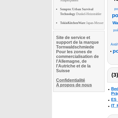
Adapterplatten
po
Semptec Urban Survival
Technology
Dunkel-Heizstrahler
po
Wa
TokioKitchenWare
Japan-Messer
poê
Site de service et
support de la marque
Anti
Tornwaldschmiede
po
•
Pour les zones de
commercialisation de
l'Allemagne, de
l'Autriche et de la
Suisse
(3
Confidentialité
A propos de nous
Bed
Prä
ES
IT_