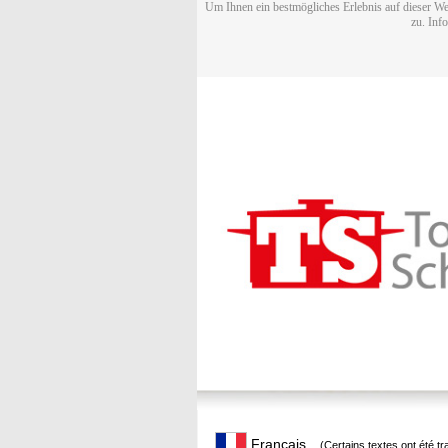
Um Ihnen ein bestmögliches Erlebnis auf dieser We
zu. Inf
Français
(Certains textes ont été t