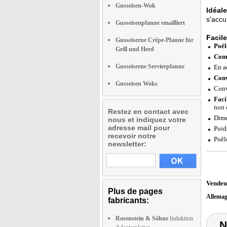
Gusseisen-Wok
Idéale
s'accu
Gusseisenpfanne emailliert
Facile
Gusseiserne Crêpe-Pfanne für
Poêl
Grill und Herd
Com
Gusseiserne Servierpfanne
En a
Conv
Gusseisen Woks
Convi
Faci
non 
Restez en contact avec
Dime
nous et indiquez votre
adresse mail pour
Poid
recevoir notre
Poêl
newsletter:
Vendeu
Plus de pages
Allema
fabricants:
Rosenstein & Söhne
Induktion
N