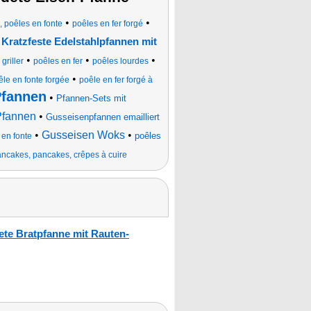
•
•
, poêles en fonte
poêles en fer forgé
•
Kratzfeste Edelstahlpfannen mit
•
•
•
griller
poêles en fer
poêles lourdes
•
êle en fonte forgée
poêle en fer forgé à
Pfannen
•
Pfannen-Sets mit
Pfannen
•
Gusseisenpfannen emailliert
•
Gusseisen Woks
•
poêles
 en fonte
pancakes, pancakes, crêpes à cuire
te Bratpfanne mit Rauten-