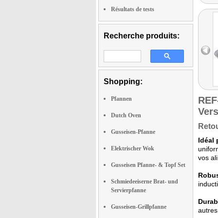
Résultats de tests
Recherche produits:
Shopping:
REF
Pfannen
Vers
Dutch Oven
Retou
Gusseisen-Pfanne
Idéal
Elektrischer Wok
unifor
vos al
Gusseisen Pfanne- & Topf Set
Robus
Schmiedeeiserne Brat- und
induct
Servierpfanne
Durabi
Gusseisen-Grillpfanne
autres