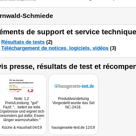
rnwald-Schmiede
éments de support et service technique
Résultats de tests
(2)
Téléchargement de notices, logiciels, vidéos
(3)
is presse, résultats de test et récompe
Note: 1,2
Produktvorstellung
Preis/Leistung: "gut"
Vorgestellt wurde das Set
Fazit: "... liefert sie tolle
NC-2418.
Ergebnisse und eignet sich
besonders gut dafür, Essen
länger warmzuhalten."
Getestet wurde das Set NC-
Küche & Haushalt 04/19
hausgeraete-test.de 12/19
2418.