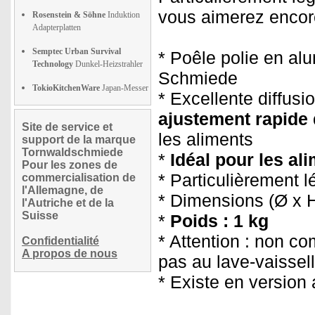
vous aimerez encore 
Rosenstein & Söhne
Induktion
Adapterplatten
Semptec Urban Survival
* Poêle polie en al
Technology
Dunkel-Heizstrahler
Schmiede
TokioKitchenWare
Japan-Messer
* Excellente diffusi
ajustement rapide 
Site de service et
les aliments
support de la marque
Tornwaldschmiede
*
Idéal pour les al
Pour les zones de
* Particulièrement l
commercialisation de
l'Allemagne, de
* Dimensions (Ø x H
l'Autriche et de la
Suisse
*
Poids : 1 kg
* Attention : non c
Confidentialité
A propos de nous
pas au lave-vaissel
* Existe en version