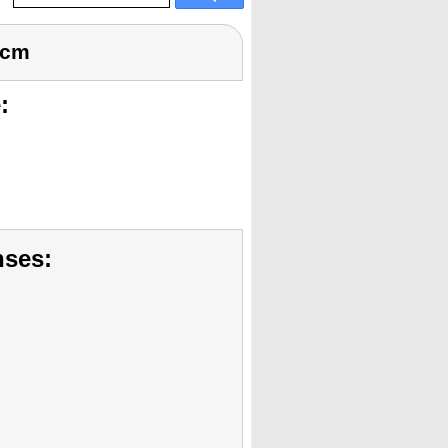
 cm
:
nses: