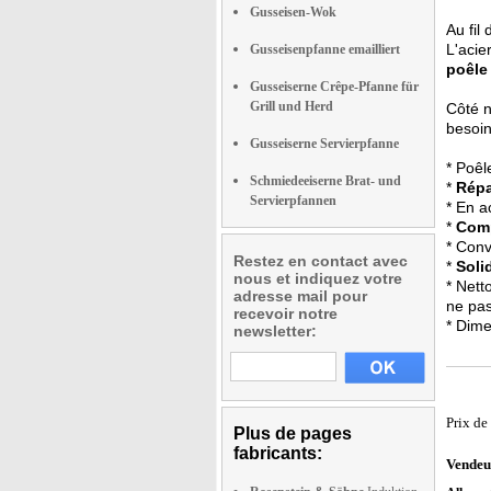
Gusseisen-Wok
Au fil
L'acie
Gusseisenpfanne emailliert
poêle 
Gusseiserne Crêpe-Pfanne für
Grill und Herd
Côté n
besoin
Gusseiserne Servierpfanne
* Poêl
Schmiedeeiserne Brat- und
*
Répa
Servierpfannen
* En a
*
Comp
* Conv
Restez en contact avec
*
Soli
nous et indiquez votre
* Nett
adresse mail pour
ne pas
recevoir notre
* Dime
newsletter:
Prix de
Plus de pages
fabricants:
Vendeu