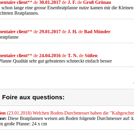
ntaire client
** de
30.01.2017
de
J. F.
de
Groß Grönau
 schon lange eine grosse Eisenbratpfanne nutze kamen mir die Kleinen 
chteten Bratpfannen.
ntaire client
** de
29.01.2017
de
J. H.
de
Bad Münder
bratpfanne
ntaire client
** de
24.04.2016
de
T. N.
de
Süßen
Pfanne Qualität sehr gut gebratenes schmeckt einfach besser
) Foire aux questions:
ion
(23.01.2018) Welchen Boden-Durchmesser haben die "Kaltgeschm
se:
Diese Bratpfannen weisen am Boden folgende Durchmesser auf: kle
m große Pfanne: 24 x cm