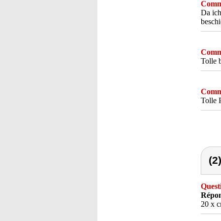
Comme
Da ich
beschi
Comme
Tolle 
Comme
Tolle 
(2
Quest
Répon
20 x c