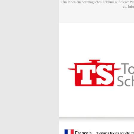
Um Ihnen ein bestmögliches Erlebnis auf dieser We
zu. Inf
Français
(Certains textes ont été t