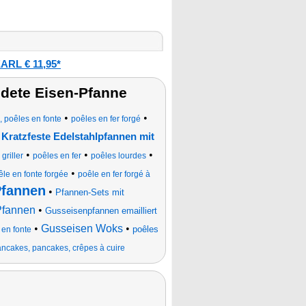
ARL € 11,95*
edete Eisen-Pfanne
•
•
, poêles en fonte
poêles en fer forgé
•
Kratzfeste Edelstahlpfannen mit
•
•
•
griller
poêles en fer
poêles lourdes
•
êle en fonte forgée
poêle en fer forgé à
Pfannen
•
Pfannen-Sets mit
Pfannen
•
Gusseisenpfannen emailliert
•
Gusseisen Woks
•
poêles
 en fonte
pancakes, pancakes, crêpes à cuire