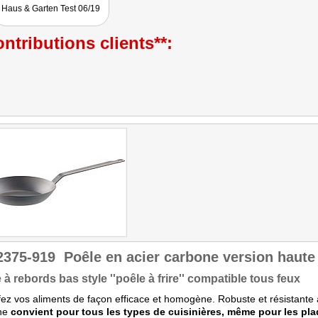
verhindert Anbrennen von
Haus & Garten Test 06/19
Bratgut und ermöglicht
perfekte Bratergebnisse."
Getestet wurde NC-2377.
ntributions clients**:
2375-919
Poêle en acier carbone version haute
 à rebords bas style ''poêle à frire'' compatible tous feux
ez vos aliments de façon efficace et homogène. Robuste et résistante a
ne
convient pour tous les types de cuisinières, même pour les pla