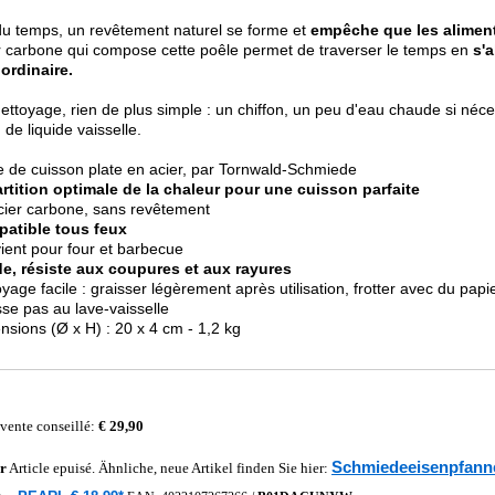
 du temps, un revêtement naturel se forme et
empêche que les aliment
r carbone qui compose cette poêle permet de traverser le temps en
s'
ordinaire.
ettoyage, rien de plus simple : un chiffon, un peu d'eau chaude si néc
 de liquide vaisselle.
e de cuisson plate en acier, par Tornwald-Schmiede
rtition optimale de la chaleur pour une cuisson parfaite
cier carbone, sans revêtement
atible tous feux
ient pour four et barbecue
de, résiste aux coupures et aux rayures
oyage facile : graisser légèrement après utilisation, frotter avec du papi
se pas au lave-vaisselle
nsions (Ø x H) : 20 x 4 cm - 1,2 kg
 vente conseillé:
€ 29,90
Schmiedeeisenpfann
r
Article epuisé. Ähnliche, neue Artikel finden Sie hier: