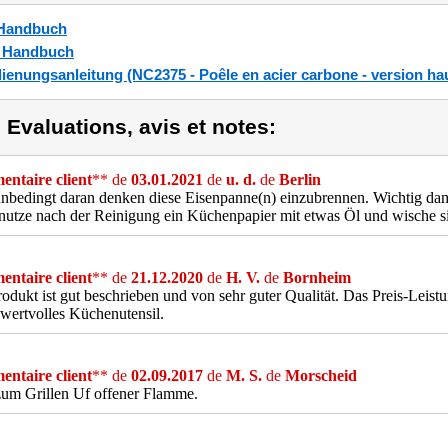
Handbuch
_Handbuch
ienungsanleitung (NC2375 - Poêle en acier carbone - version hau
) Evaluations, avis et notes:
ntaire client
** de
03.01.2021
de
u. d.
de
Berlin
unbedingt daran denken diese Eisenpanne(n) einzubrennen. Wichtig dami
 nutze nach der Reinigung ein Küchenpapier mit etwas Öl und wische si
ntaire client
** de
21.12.2020
de
H. V.
de
Bornheim
odukt ist gut beschrieben und von sehr guter Qualität. Das Preis-Leistu
n wertvolles Küchenutensil.
ntaire client
** de
02.09.2017
de
M. S.
de
Morscheid
zum Grillen Uf offener Flamme.