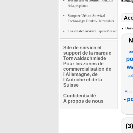
Rosenstein & Söhne
Induktion
Allema
Adapterplatten
Semptec Urban Survival
Acc
Technology
Dunkel-Heizstrahler
Univ
TokioKitchenWare
Japan-Messer
N
Site de service et
po
support de la marque
po
Tornwaldschmiede
Pour les zones de
Wa
commercialisation de
l'Allemagne, de
poê
l'Autriche et de la
Suisse
Anti
Confidentialité
po
•
A propos de nous
(3