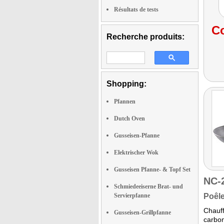
Résultats de tests
Co
Recherche produits:
Shopping:
Pfannen
Dutch Oven
Gusseisen-Pfanne
Elektrischer Wok
Gusseisen Pfanne- & Topf Set
NC-
Schmiedeeiserne Brat- und
Servierpfanne
Poêle
Chauff
Gusseisen-Grillpfanne
carbo