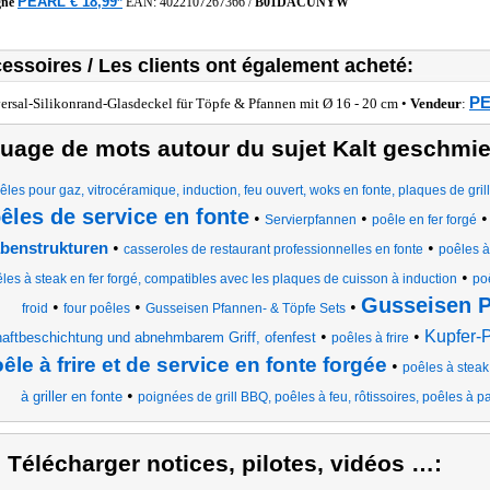
PEARL € 18,99*
gne
EAN:
4022107267366
/
B01DACUNYW
essoires / Les clients ont également acheté:
PE
ersal-Silikonrand-Glasdeckel für Töpfe & Pfannen mit Ø 16 - 20 cm •
Vendeur
:
uage de mots autour du sujet Kalt geschmi
êles pour gaz, vitrocéramique, induction, feu ouvert, woks en fonte, plaques de grill
êles de service en fonte
•
•
Servierpfannen
poêle en fer forgé
•
•
benstrukturen
casseroles de restaurant professionnelles en fonte
poêles à 
•
les à steak en fer forgé, compatibles avec les plaques de cuisson à induction
po
Gusseisen 
•
•
•
froid
four poêles
Gusseisen Pfannen- & Töpfe Sets
•
•
Kupfer-
haftbeschichtung und abnehmbarem Griff, ofenfest
poêles à frire
êle à frire et de service en fonte forgée
•
poêles à steak
•
à griller en fonte
poignées de grill BBQ, poêles à feu, rôtissoires, poêles à 
) Télécharger notices, pilotes, vidéos …: