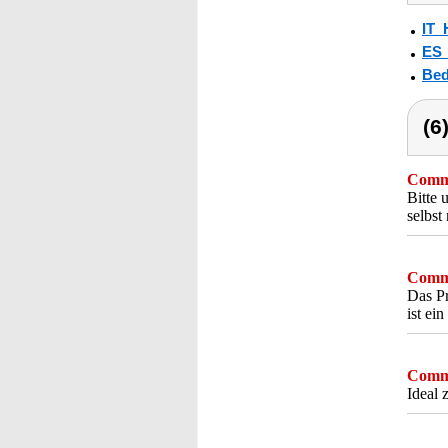
IT_
ES
Bed
(6
Comme
Bitte 
selbst
Comme
Das Pr
ist ei
Comme
Ideal 