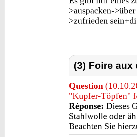
Es gibt nur eines 
>auspacken->über 
>zufrieden sein+d
(3) Foire aux
Question
(10.10.2
"Kupfer-Töpfen" f
Réponse:
Dieses G
Stahlwolle oder ä
Beachten Sie hierz