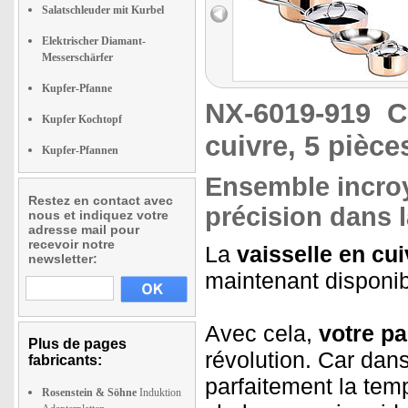
Salatschleuder mit Kurbel
Elektrischer Diamant-
Messerschärfer
Kupfer-Pfanne
NX-6019-919
C
Kupfer Kochtopf
cuivre, 5 pièce
Kupfer-Pfannen
Ensemble incroy
Restez en contact avec
précision dans l
nous et indiquez votre
adresse mail pour
recevoir notre
La
vaisselle en cui
newsletter:
maintenant disponi
Avec cela,
votre pa
Plus de pages
révolution. Car dans
fabricants:
parfaitement la temp
Rosenstein & Söhne
Induktion