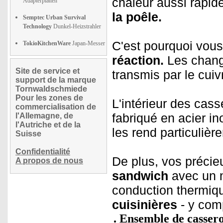
chaleur aussi rapi
Adapterplatten
la poêle.
Semptec Urban Survival
Technology
Dunkel-Heizstrahler
C'est pourquoi vous
TokioKitchenWare
Japan-Messer
réaction.
Les chang
Site de service et
transmis par le cuiv
support de la marque
Tornwaldschmiede
Pour les zones de
L'intérieur des cass
commercialisation de
fabriqué en acier in
l'Allemagne, de
l'Autriche et de la
les rend particuliè
Suisse
Confidentialité
De plus, vos précie
A propos de nous
sandwich
avec un n
conduction thermiq
cuisinières
- y comp
Ensemble de casserol