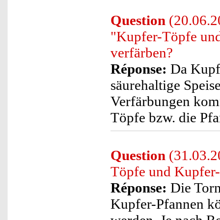
Question
(20.06.20
"Kupfer-Töpfe und 
verfärben?
Réponse:
Da Kupfe
säurehaltige Speis
Verfärbungen komm
Töpfe bzw. die Pf
Question
(31.03.2
Töpfe und Kupfer-
Réponse:
Die Tor
Kupfer-Pfannen kö
werden. Je nach Re