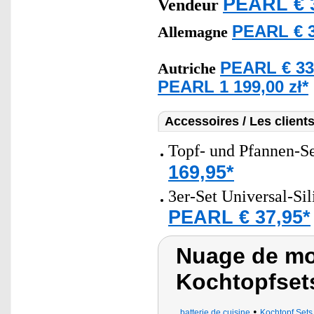
PEARL € 
Vendeur
PEARL € 3
Allemagne
PEARL € 33
Autriche
PEARL 1 199,00 zł*
Accessoires / Les client
Topf- und Pfannen-Set
169,95*
3er-Set Universal-Si
PEARL € 37,95*
Nuage de mot
Kochtopfset
•
batterie de cuisine
Kochtopf Sets