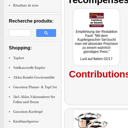
Résultats de tests
Recherche produits:
Empfehlung der Redaktion
Fazit: "Mit dem
Kupfergeschirr-Set kocht
man mit absoluter Präzision
Shopping:
zu einem wahrlich
günstigen Preis."
Topfset
Lust auf Italien 02/17
Stielkasserolle Kupfer
Contributions
Akku-Kombi-Gewürzmühle
Gusseisen Pfanne- & Topf Set
2in1-Akku-Vakuumierer für
Folien und Dosen
Gusseisen-Kochtopf
Knoblauchpresse