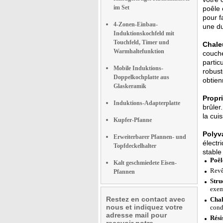
im Set
poêle 
pour f
4-Zonen-Einbau-
une dur
Induktionskochfeld mit
Touchfeld, Timer und
Chale
Warmhaltefunktion
couche
partic
Mobile Induktions-
robust
Doppelkochplatte aus
obtien
Glaskeramik
Propri
Induktions-Adapterplatte
brûler
la cui
Kupfer-Pfanne
Polyva
Erweiterbarer Pfannen- und
électr
Topfdeckelhalter
stable
Poêl
Kalt geschmiedete Eisen-
Revê
Pfannen
Stru
exem
Restez en contact avec
Chal
nous et indiquez votre
cond
adresse mail pour
Rési
recevoir notre