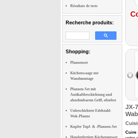
Résultats de tests
Co
Recherche produits:
Shopping:
Pfannenset
Küchenwaage zur
Wandmontage
Pfannen-Set mit
Antihaftbeschichtung und
abnehmbarem Griff, ofenfest
JX-
Unbeschichtete Edelstahl-
Wab
Wok-Pfanne
Cuisi
Kupfer Topf- & -Pfannen-Set
Cuire
Handgefertigte Küchenmesser
votre 