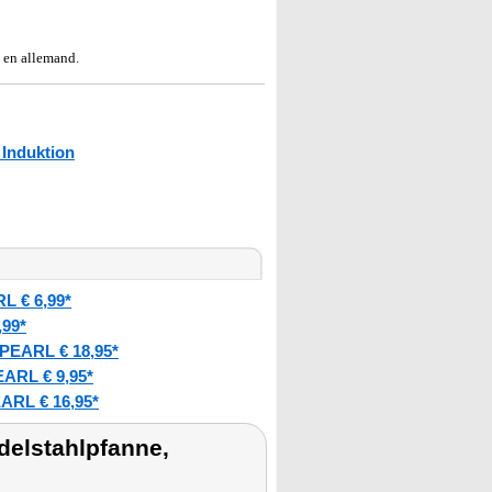
i en allemand.
 Induktion
L € 6,99*
,99*
PEARL € 18,95*
ARL € 9,95*
ARL € 16,95*
delstahlpfanne,