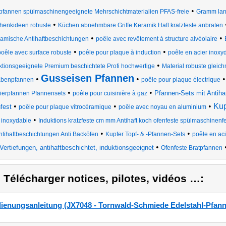
•
lpfannen spülmaschinengeeignete Mehrschichtmaterialien PFAS-freie
Gramm lan
•
henkideen robuste
Küchen abnehmbare Griffe Keramik Haft kratzfeste anbraten
•
•
ramische Antihaftbeschichtungen
poêle avec revêtement à structure alvéolaire
•
•
poêle avec surface robuste
poêle pour plaque à induction
poêle en acier inoxy
•
ktionsgeeignete Premium beschichtete Profi hochwertige
Material robuste gleic
Gusseisen Pfannen
•
•
benpfannen
poêle pour plaque électrique
•
•
Pfannen-Sets mit Antiha
ierpfannen Pfannensets
poêle pour cuisinière à gaz
•
•
•
Kup
fest
poêle pour plaque vitrocéramique
poêle avec noyau en aluminium
•
r inoxydable
Induktions kratzfeste cm mm Antihaft koch ofenfeste spülmaschinenf
•
•
ntihaftbeschichtungen Anti Backöfen
Kupfer Topf- & -Pfannen-Sets
poêle en ac
•
Vertiefungen, antihaftbeschichtet, induktionsgeeignet
Ofenfeste Bratpfannen
) Télécharger notices, pilotes, vidéos …:
ienungsanleitung (JX7048 - Tornwald-Schmiede Edelstahl-Pfanne