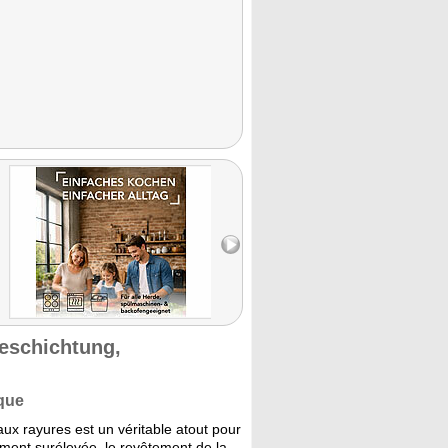
beschichtung,
que
aux rayures est un véritable atout pour
rement surélevée, le revêtement de la