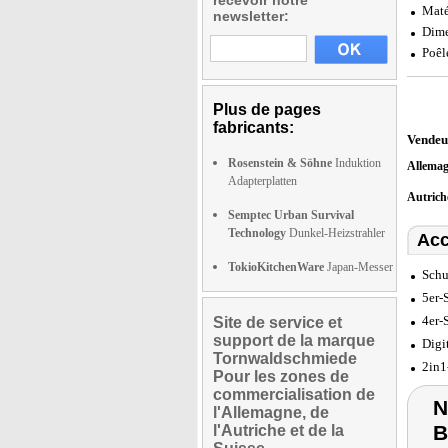
Maté
newsletter:
Dime
Poêl
Plus de pages
fabricants:
Vendeu
Rosenstein & Söhne
Induktion
Allema
Adapterplatten
Autric
Semptec Urban Survival
Technology
Dunkel-Heizstrahler
Acc
TokioKitchenWare
Japan-Messer
Schu
5er-
4er-
Site de service et
support de la marque
Digi
Tornwaldschmiede
2in1
Pour les zones de
commercialisation de
N
l'Allemagne, de
B
l'Autriche et de la