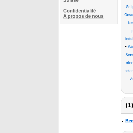
Suisse
Gril
Confidentialité
Gesc
A propos de nous
ke
indu
•
Wa
Serv
ofen
acie
A
(1
Bed