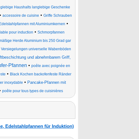
glebige Haushalts langlebige Geschenke
•
•
accessoire de cuisine
Griffe Schrauben
•
Edelstahlpfannen mit Aluminiumkernen
•
dable pour induction
Schmorpfannen
hmäßige Herde Aluminium bis 250 Grad gar
•
Versiegelungen universelle Wabenböden
ftbeschichtung und abnehmbarem Griff,
fer-Pfannen
•
poêle avec poignée en
•
este
Black Kochen backofenfeste Ränder
•
Pancake-Pfannen mit
ier inoxydable
•
poêle pour tous types de cuisinières
, Edelstahlpfannen für Induktion)