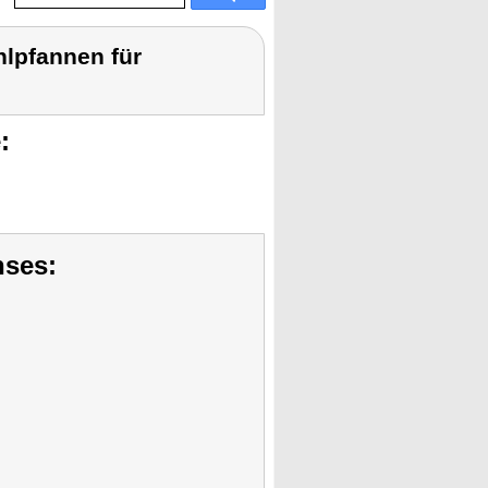
hlpfannen für
:
nses: