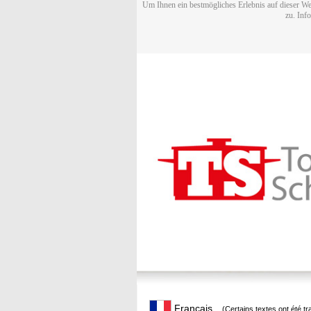
Um Ihnen ein bestmögliches Erlebnis auf dieser We
zu. Inf
Français
(Certains textes ont été t