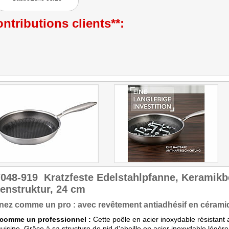
ntributions clients**:
7048-919
Kratzfeste Edelstahlpfanne, Keramik
enstruktur, 24 cm
nez comme un pro : avec revêtement antiadhésif en cérami
 comme un professionnel :
Cette poêle en acier inoxydable résistant 
cuisine. Grâce à sa structure de nid d'abeille en acier inoxydable légè