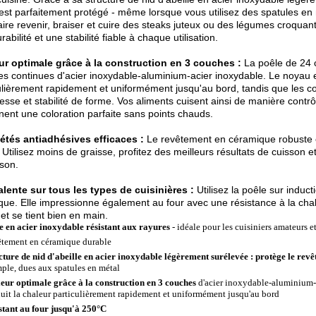
est parfaitement protégé - même lorsque vous utilisez des spatules en 
aire revenir, braiser et cuire des steaks juteux ou des légumes croquant
abilité et une stabilité fiable à chaque utilisation.
ur optimale grâce à la construction en 3 couches :
La poêle de 24 
s continues d'acier inoxydable-aluminium-acier inoxydable. Le noyau 
ulièrement rapidement et uniformément jusqu'au bord, tandis que les c
esse et stabilité de forme. Vos aliments cuisent ainsi de manière contr
nent une coloration parfaite sans points chauds.
étés antiadhésives efficaces :
Le revêtement en céramique robuste 
. Utilisez moins de graisse, profitez des meilleurs résultats de cuisson 
sson.
lente sur tous les types de cuisinières :
Utilisez la poêle sur induc
ique. Elle impressionne également au four avec une résistance à la chale
 et se tient bien en main.
e en acier inoxydable résistant aux rayures
- idéale pour les cuisiniers amateurs e
tement en céramique durable
cture de nid d'abeille en acier inoxydable légèrement surélevée : protège le revê
ple, dues aux spatules en métal
eur optimale grâce à la construction en 3 couches
d'acier inoxydable-aluminium-
uit la chaleur particulièrement rapidement et uniformément jusqu'au bord
stant au four jusqu'à 250°C