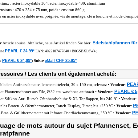
riaux : acier inoxydable 304, acier inoxydable 430, aluminium
nsions : 470 x 254 x 75 mm, poids : environ 860 g
e en acier inoxydable avec poignée, vis de montage, clé à fourche et mode d'emplo
Edelstahlpfannen für
r
Article epuisé. Ähnliche, neue Artikel finden Sie hier:
PEARL € 24,99*
gne
EAN:
4022107477840
/
B0GSBXL6W4
;
PEARL € 24,99*
eMall CHF 25.95*
he
;
Suisse
essoires / Les clients ont également acheté:
PEAR
bladen-Antirutschmatte, lebensmittelecht, 30 x 150 cm, schwarz •
Vendeur
:
PEARL € 5
Set Pfannenschoner aus Filz, Ø 32 cm, waschbar, anthrazit •
Vendeur
:
Set Silikon-Anti-Rutsch-Ofenhandschuhe & XL-Topflappen, bis 240 °C •
Vendeur
:
PE
tales Braten- & Ofenthermometer, Touch-Display, Timer, bis +250 °C •
Vendeur
:
PE
-Brat- & Grillthermometer mit Infrarot-Oberflächenmessung, 350 °C •
Vendeur
:
uage de mots autour du sujet Pfannenset, E
ratpfanne