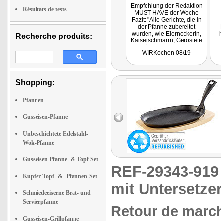
Empfehlung der Redaktion
Résultats de tests
MUST-HAVE der Woche
Fazit: "Alle Gerichte, die in
der Pfanne zubereitet
wurden, wie Eiernockerln,
Recherche produits:
Kaiserschmarrn, Geröstete
Knödel, Blunzen- und
WIRKochen 08/19
Eierschwammerl-Gröstl,
G
Käsespätzle,
Gemüsepfanne oder
einfach nur Bratkartoffeln
Shopping:
gelangen perfekt, da die
Wärmeverteilung der
Pfanne wirklich ideal ist. Die
Pfannen
Gerichte sind im
Handumdrehen gemacht.
Variieren Sie Zutaten, die
Gusseisen-Pfanne
gerade zuhause vorrätig
sind, würzen diese und
Unbeschichtete Edelstahl-
zaubern Sie mit der
Wok-Pfanne
Pfannen neue, individuelle
Gerichte!"
Getestet wurde NC-2900.
Gusseisen Pfanne- & Topf Set
REF-29343-91
Kupfer Topf- & -Pfannen-Set
mit Untersetze
Schmiedeeiserne Brat- und
Servierpfanne
Retour de march
Gusseisen-Grillpfanne