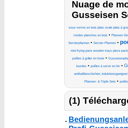
Nuage de mot
Gusseisen S
sous-verres en bois plats ovale plats à grat
•
rondes planches en bois
Pfannen-Set
poê
•
•
Servierpfannen
Servier-Pfannen
mini frying pans wooden trays piece pack
•
poêles à griller en fonte
Gusseisenpfan
•
•
G
lourdes
poêles à servir en fer
antihaftbeschichtet, induktionsgeeignet
•
Pfannen- & Töpfe Sets
poêles
(1) Télécharg
Bedienungsanle