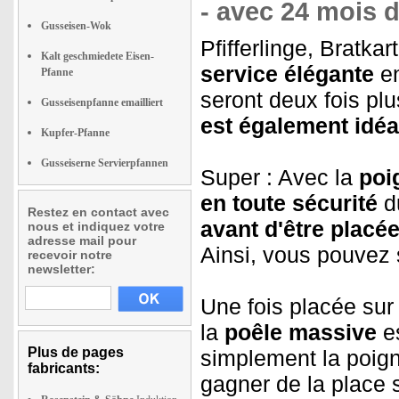
- avec 24 mois d
Gusseisen-Wok
Pfifferlinge, Bratk
Kalt geschmiedete Eisen-
service élégante
e
Pfanne
seront deux fois plu
Gusseisenpfanne emailliert
est également idéa
Kupfer-Pfanne
Gusseiserne Servierpfannen
Super : Avec la
poi
en toute sécurité
du
Restez en contact avec
avant d'être placée
nous et indiquez votre
adresse mail pour
Ainsi, vous pouvez s
recevoir notre
newsletter:
Une fois placée sur
la
poêle massive
es
Plus de pages
simplement la poi
fabricants:
gagner de la place s