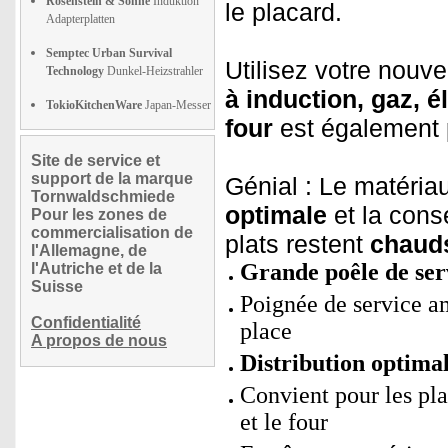
Rosenstein & Söhne
Induktion
le placard.
Adapterplatten
Semptec Urban Survival
Utilisez votre nouve
Technology
Dunkel-Heizstrahler
à induction, gaz, é
TokioKitchenWare
Japan-Messer
four
est également p
Site de service et
support de la marque
Génial : Le matéria
Tornwaldschmiede
optimale
et la con
Pour les zones de
commercialisation de
plats restent
chauds
l'Allemagne, de
Grande poêle de serv
l'Autriche et de la
Suisse
Poignée de service am
Confidentialité
place
A propos de nous
Distribution optimal
Convient pour les pla
et le four