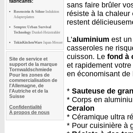
fabricants:
sans faire brûler vo
résiste à la chaleur
Rosenstein & Söhne
Induktion
Adapterplatten
restent délicieusem
Semptec Urban Survival
Technology
Dunkel-Heizstrahler
L’
aluminium
est un 
TokioKitchenWare
Japan-Messer
casseroles ne risqu
cuisson. Le
fond à
Site de service et
et rapidement votre
support de la marque
Tornwaldschmiede
en économisant de l
Pour les zones de
commercialisation de
l'Allemagne, de
*
Sauteuse de gran
l'Autriche et de la
Suisse
* Corps en alumini
Ceralon
Confidentialité
A propos de nous
* Céramique ultra r
* Pour cuisinière à 