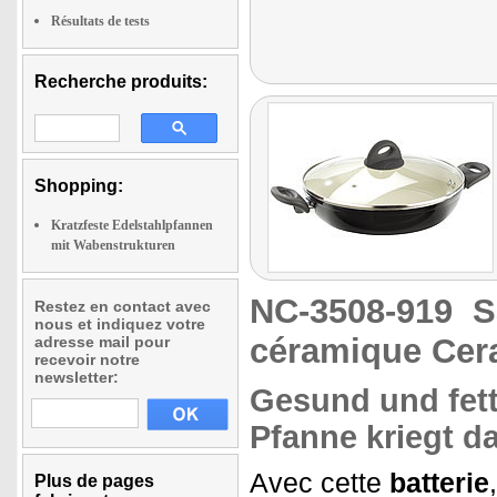
Résultats de tests
Recherche produits:
Shopping:
Kratzfeste Edelstahlpfannen
mit Wabenstrukturen
NC-3508-919
S
Restez en contact avec
nous et indiquez votre
céramique Cer
adresse mail pour
recevoir notre
newsletter:
Gesund und fet
Pfanne kriegt da
Avec cette
batterie
Plus de pages