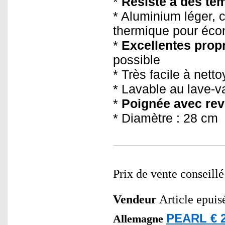
*
Résiste à des te
* Aluminium léger, 
thermique pour écon
*
Excellentes prop
possible
* Très facile à netto
* Lavable au lave-v
*
Poignée avec rev
* Diamètre : 28 cm
Prix de vente conseill
Vendeur
Article epuis
PEARL € 2
Allemagne