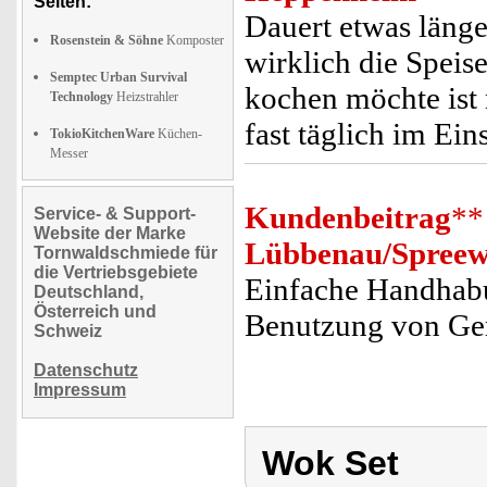
Seiten:
Dauert etwas länger
Rosenstein & Söhne
Komposter
wirklich die Speis
Semptec Urban Survival
kochen möchte ist 
Technology
Heizstrahler
fast täglich im Ei
TokioKitchenWare
Küchen-
Messer
Kundenbeitrag
**
Service- & Support-
Website der Marke
Lübbenau/Spreew
Tornwaldschmiede für
die Vertriebsgebiete
Einfache Handhabu
Deutschland,
Österreich und
Benutzung von Ger
Schweiz
Datenschutz
Impressum
Wok Set