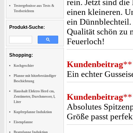
rein. Jetzt sind d
Testergebnisse aus Tests &
einen kleineren. Un
Testberichten
ein Dünnblechteil
Produkt-Suche:
Qualität schön zu m
Feuerloch!
Shopping:
Kundenbeitrag
**
Kochgeschirr
Ein echter Gusseis
Pfanne mit hitzebeständiger
Beschichtung
Haushalt Elektro Herd cm,
Kundenbeitrag
**
Zentimeter, Durchmesser, l,
Liter
Absolutes Spitzenp
Kupferpfanne Induktion
Größe passt perfekt
Eisenpfanne
Bratpfanne Induktion