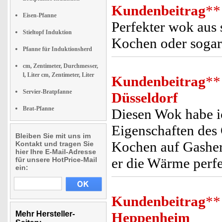
Kundenbeitrag
**
Eisen-Pfanne
Perfekter wok aus
Stieltopf Induktion
Kochen oder sogar
Pfanne für Induktionsherd
cm, Zentimeter, Durchmesser,
l, Liter cm, Zentimeter, Liter
Kundenbeitrag
**
Servier-Bratpfanne
Düsseldorf
Brat-Pfanne
Diesen Wok habe i
Eigenschaften des G
Bleiben Sie mit uns im
Kochen auf Gasherd
Kontakt und tragen Sie
hier Ihre E-Mail-Adresse
er die Wärme perfe
für unsere HotPrice-Mail
ein:
Kundenbeitrag
**
Mehr Hersteller-
Heppenheim