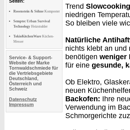
Seiten:
Trend
Slowcooking
Rosenstein & Söhne
Komposter
niedrigen Temperat
So bleiben viele wi
Semptec Urban Survival
Technology
Heizstrahler
TokioKitchenWare
Küchen-
Natürliche Antihaf
Messer
nichts klebt an und
benötigen
weniger 
Service- & Support-
Website der Marke
für eine
gesunde, k
Tornwaldschmiede für
die Vertriebsgebiete
Deutschland,
Ob Elektro, Glaske
Österreich und
neuen Küchenhelfe
Schweiz
Backofen:
Ihre neu
Datenschutz
Impressum
Verwendung im Back
Schmorgerichte zuz