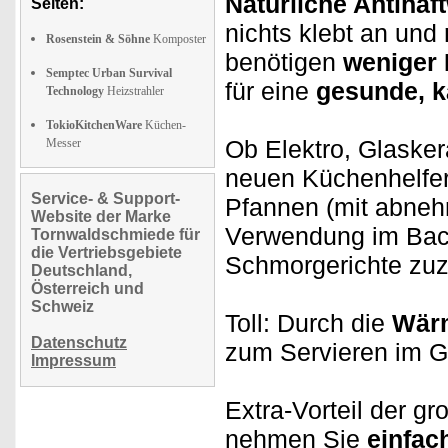
Natürliche Antihaf
Seiten:
nichts klebt an und
Rosenstein & Söhne
Komposter
benötigen
weniger 
Semptec Urban Survival
für eine
gesunde, k
Technology
Heizstrahler
TokioKitchenWare
Küchen-
Ob Elektro, Glaske
Messer
neuen Küchenhelfe
Service- & Support-
Pfannen (mit abneh
Website der Marke
Verwendung im Back
Tornwaldschmiede für
die Vertriebsgebiete
Schmorgerichte zuz
Deutschland,
Österreich und
Schweiz
Toll: Durch die
Wär
Datenschutz
zum Servieren im G
Impressum
Extra-Vorteil der g
nehmen Sie
einfach