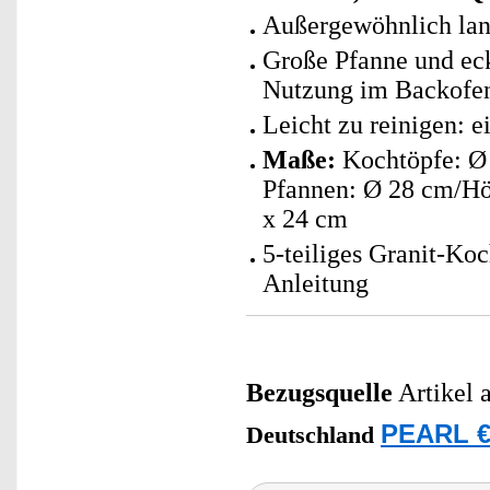
Außergewöhnlich lan
Große Pfanne und ec
Nutzung im Backofe
Leicht zu reinigen: 
Maße:
Kochtöpfe: Ø 
Pfannen: Ø 28 cm/Hö
x 24 cm
5-teiliges Granit-Ko
Anleitung
Bezugsquelle
Artikel 
PEARL €
Deutschland