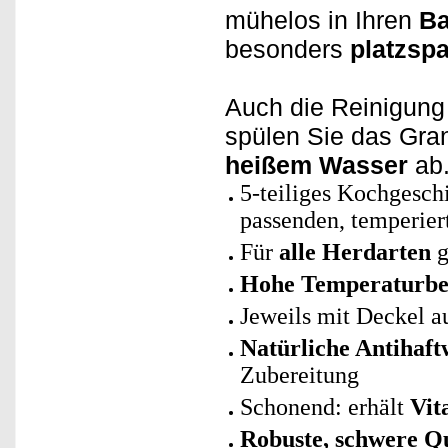
mühelos in Ihren
Ba
besonders
platzsp
Auch die Reinigung
spülen Sie das Gran
heißem Wasser
ab
5-teiliges Kochgesch
passenden, temperier
Für
alle Herdarten
g
Hohe Temperaturbes
Jeweils mit Deckel 
Natürliche Antihaft
Zubereitung
Schonend: erhält
Vit
Robuste, schwere Qu