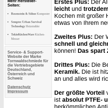
Erstes Plus:
Der Al
Mehr Hersteller-
Seiten:
leicht
und
trotzdem
Rosenstein & Söhne
Komposter
Kochen mit großer 
etwas von Ihrem ne
Semptec Urban Survival
Technology
Heizstrahler
TokioKitchenWare
Küchen-
Zweites Plus:
Der W
Messer
schnell und gleic
können!
Das spart 
Service- & Support-
Website der Marke
Tornwaldschmiede für
Drittes Plus:
Die Be
die Vertriebsgebiete
Deutschland,
Keramik.
Die ist hi
Österreich und
an und alles wird ri
Schweiz
Datenschutz
Impressum
Der größte Vorteil
v
ist
absolut PTFE- u
herkömmlichen Antih