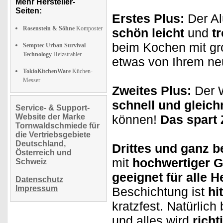
Mehr Hersteller-
Seiten:
Erstes Plus:
Der Al
Rosenstein & Söhne
Komposter
schön leicht
und
t
beim Kochen mit gr
Semptec Urban Survival
Technology
Heizstrahler
etwas von Ihrem ne
TokioKitchenWare
Küchen-
Messer
Zweites Plus:
Der W
schnell und gleic
Service- & Support-
Website der Marke
können!
Das spart 
Tornwaldschmiede für
die Vertriebsgebiete
Deutschland,
Drittes und ganz 
Österreich und
mit
hochwertiger G
Schweiz
geeignet für alle H
Datenschutz
Impressum
Beschichtung ist
hi
kratzfest. Natürlic
und alles wird
richt