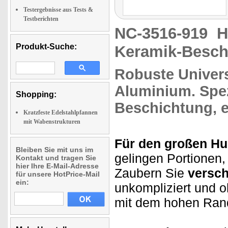
Testergebnisse aus Tests &
Testberichten
NC-3516-919
H
Produkt-Suche:
Keramik-Besch
Robuste Univer
Aluminium.
Spez
Shopping:
Beschichtung,
e
Kratzfeste Edelstahlpfannen
mit Wabenstrukturen
Für den großen Hu
Bleiben Sie mit uns im
gelingen Portionen
Kontakt und tragen Sie
hier Ihre E-Mail-Adresse
Zaubern Sie
versch
für unsere HotPrice-Mail
ein:
unkompliziert und 
mit dem hohen Rand