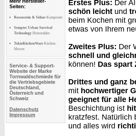
Erstes Plus:
Der Al
Mehr Hersteller-
Seiten:
schön leicht
und
t
Rosenstein & Söhne
Komposter
beim Kochen mit gr
etwas von Ihrem ne
Semptec Urban Survival
Technology
Heizstrahler
TokioKitchenWare
Küchen-
Zweites Plus:
Der W
Messer
schnell und gleic
können!
Das spart 
Service- & Support-
Website der Marke
Tornwaldschmiede für
Drittes und ganz 
die Vertriebsgebiete
Deutschland,
mit
hochwertiger G
Österreich und
geeignet für alle H
Schweiz
Beschichtung ist
hi
Datenschutz
Impressum
kratzfest. Natürlic
und alles wird
richt