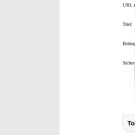
URL z
Titel:
Beitra
Sicher
To