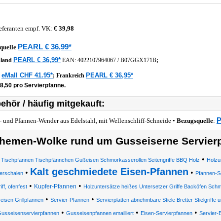
eferanten empf. VK:
€ 39,98
PEARL € 36,99*
quelle
PEARL € 36,99*
hland
EAN:
4022107964067
/
B07GGX171B
;
eMall CHF 41.95*
PEARL € 36,95*
z
;
Frankreich
8,50 pro Servierpfanne.
ehör / häufig mitgekauft:
P
l- und Pfannen-Wender aus Edelstahl, mit Wellenschliff-Schneide •
Bezugsquelle
:
hemen-Wolke rund um Gusseiserne Servier
•
t Tischpfannen Tischpfännchen Gußeisen Schmorkasserollen Seitengriffe BBQ Holz
Holzu
Kalt geschmiedete Eisen-Pfannen
•
•
ierschalen
Pfannen-S
•
•
Kupfer-Pfannen
iff, ofenfest
Holzuntersätze heißes Untersetzer Griffe Backöfen Schmi
•
•
isen Grillpfannen
Servier-Pfannen
Servierplatten abnehmbare Stiele Bretter Stielgriffe 
•
•
•
usseisenservierpfannen
Gusseisenpfannen emailliert
Eisen-Servierpfannen
Servier-