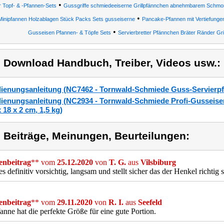
•
r Topf- & -Pfannen-Sets
Gussgriffe schmiedeeiserne Grillpfännchen abnehmbarem Schmorp
•
Minipfannen Holzablagen Stück Packs Sets gusseiserne
Pancake-Pfannen mit Vertiefungen,
•
Gusseisen Pfannen- & Töpfe Sets
Servierbretter Pfännchen Bräter Ränder Gril
) Download Handbuch, Treiber, Videos usw.:
ienungsanleitung (NC7462 - Tornwald-Schmiede Guss-Servierpf
ienungsanleitung (NC2934 - Tornwald-Schmiede Profi-Gusseisen
x 18 x 2 cm, 1,5 kg)
) Beiträge, Meinungen, Beurteilungen:
nbeitrag
** vom
25.12.2020
von
T. G.
aus
Vilsbiburg
es definitiv vorsichtig, langsam und stellt sicher das der Henkel richtig si
nbeitrag
** vom
29.11.2020
von
R. I.
aus
Seefeld
anne hat die perfekte Größe für eine gute Portion.