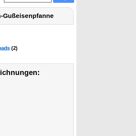
h-Gußeisenpfanne
oads
(2)
eichnungen: