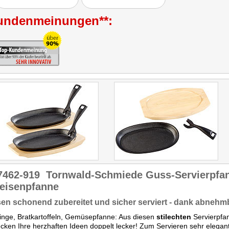
Käsespätzle,
Gemüsepfanne oder
undenmeinungen**:
einfach nur Bratkartoffeln
gelangen perfekt, da die
Wärmeverteilung der
Pfanne wirklich ideal ist. Die
Gerichte sind im
Handumdrehen gemacht.
Variieren Sie Zutaten, die
gerade zuhause vorrätig
sind, würzen diese und
zaubern Sie mit der
Pfannen neue, individuelle
Gerichte!"
Getestet wurde NC-2900.
7462-919
Tornwald-Schmiede Guss-Servierpfan
eisenpfanne
en schonend zubereitet und sicher serviert - dank abnehm
rlinge, Bratkartoffeln, Gemüsepfanne: Aus diesen
stilechten
Servierpfa
ken Ihre herzhaften Ideen doppelt lecker! Zum Servieren sehr elegan