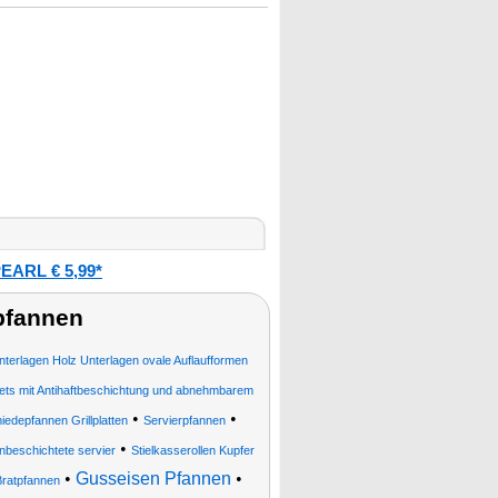
EARL € 5,99*
pfannen
nterlagen Holz Unterlagen ovale Auflaufformen
ets mit Antihaftbeschichtung und abnehmbarem
•
•
edepfannen Grillplatten
Servierpfannen
•
unbeschichtete servier
Stielkasserollen Kupfer
•
Gusseisen Pfannen
•
Bratpfannen