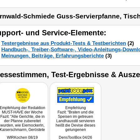
rnwald-Schmiede Guss-Servierpfanne, Tisc
pport- und Service-Elemente:
Testergebnisse aus Produkt-Tests & Testberichten
(2)
Handbuch-, Treiber-Software-, Video-Anleitungs-Downl
Meinungen, Beiträge, Erfahrungsberichte
(3)
ressestimmen, Test-Ergebnisse & Ausz
Empfehlung der Redaktion
Empfehlung
MUST-HAVE der Woche
Fazit: "Braten und die
Fazit: "Alle Gerichte, die in
Speisen im getreuen
der Pfanne zubereitet
Landhausstil servieren
wurden, wie Eiernockerln,
heißt die Devise dieses
Kaiserschmarrn, Geröstete
gelungenen
Knödel, Blunzen- und
Küchenutensils."
WIRKochen 08/19
DensToolBox 04/26
Eierschwammerl-Gröstl,
Getestet wurde NC-2900.