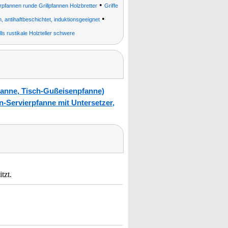
•
fannen runde Grillpfannen Holzbretter
Griffe
•
 antihaftbeschichtet, induktionsgeeignet
ls rustikale Holzteller schwere
anne, Tisch-Gußeisenpfanne)
-Servierpfanne mit Untersetzer,
tzt.