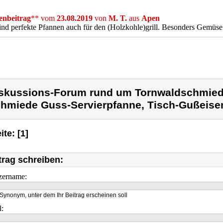
nbeitrag
** vom
23.08.2019
von
M. T.
aus
Apen
ind perfekte Pfannen auch für den (Holzkohle)grill. Besonders Gemüse 
skussions-Forum rund um Tornwaldschmied
hmiede Guss-Servierpfanne, Tisch-Gußeise
ite: [1]
trag schreiben:
zername:
Synonym, unter dem Ihr Beitrag erscheinen soll
l: