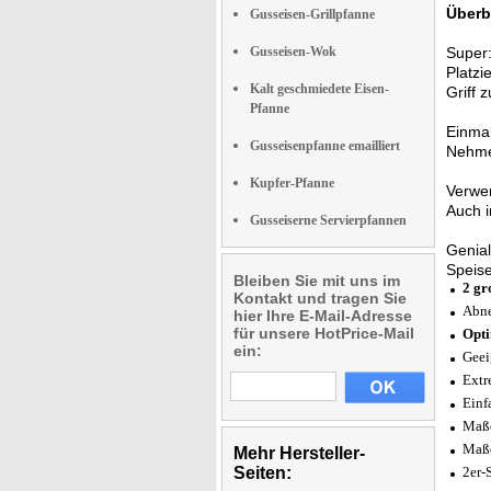
Überb
Gusseisen-Grillpfanne
Gusseisen-Wok
Super
Platzi
Kalt geschmiedete Eisen-
Griff 
Pfanne
Einmal
Gusseisenpfanne emailliert
Nehme
Kupfer-Pfanne
Verwe
Auch 
Gusseiserne Servierpfannen
Genial
Speis
Bleiben Sie mit uns im
2 gr
Kontakt und tragen Sie
Abne
hier Ihre E-Mail-Adresse
für unsere HotPrice-Mail
Opt
ein:
Geei
Extr
Einf
Maße
Maße
Mehr Hersteller-
Seiten:
2er-