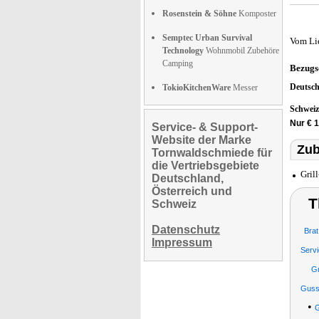
Rosenstein & Söhne
Komposter
Semptec Urban Survival
Vom Li
Technology
Wohnmobil Zubehöre
Camping
Bezugs
Deutsc
TokioKitchenWare
Messer
Schwei
Nur € 1
Service- & Support-
Website der Marke
Zub
Tornwaldschmiede für
die Vertriebsgebiete
Gril
Deutschland,
Österreich und
T
Schweiz
Datenschutz
Bra
Impressum
Serv
Gr
Gusse
•
G