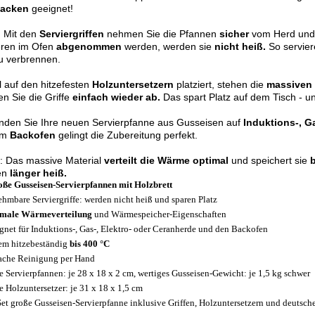
acken
geeignet!
: Mit den
Serviergriffen
nehmen Sie die Pfannen
sicher
vom Herd und 
eren im Ofen
abgenommen
werden, werden sie
nicht heiß.
So servier
zu verbrennen.
 auf den hitzefesten
Holzuntersetzern
platziert, stehen die
massiven
n Sie die Griffe
einfach wieder ab.
Das spart Platz auf dem Tisch - u
nden Sie Ihre neuen Servierpfanne aus Gusseisen auf
Induktions-, G
im
Backofen
gelingt die Zubereitung perfekt.
: Das massive Material
verteilt die Wärme optimal
und speichert sie
en
länger heiß.
oße Gusseisen-Servierpfannen mit Holzbrett
hmbare Serviergriffe: werden nicht heiß und sparen Platz
imale Wärmeverteilung
und Wärmespeicher-Eigenschaften
gnet für Induktions-, Gas-, Elektro- oder Ceranherde und den Backofen
em hitzebeständig
bis 400 °C
ache Reinigung per Hand
 Servierpfannen: je 28 x 18 x 2 cm, wertiges Gusseisen-Gewicht: je 1,5 kg schwer
 Holzuntersetzer: je 31 x 18 x 1,5 cm
Set große Gusseisen-Servierpfanne inklusive Griffen, Holzuntersetzern und deutsch