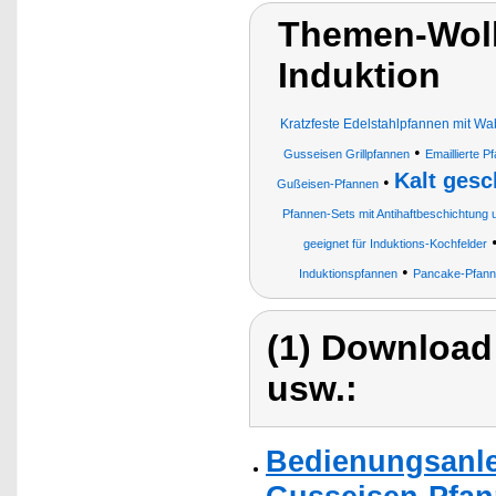
Themen-Wolk
Induktion
Kratzfeste Edelstahlpfannen mit Wa
•
Gusseisen Grillpfannen
Emaillierte P
Kalt ges
•
Gußeisen-Pfannen
Pfannen-Sets mit Antihaftbeschichtung 
geeignet für Induktions-Kochfelder
•
Induktionspfannen
Pancake-Pfannen
(1) Download
usw.:
Bedienungsanle