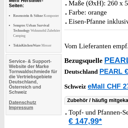
Mehr Hersteller-
Maße (ØxH): 260 x 5
Seiten:
Farbe: orange
Rosenstein & Söhne
Komposter
Eisen-Pfanne inklusi
Semptec Urban Survival
Technology
Wohnmobil Zubehöre
Camping
Vom Lieferanten emp
TokioKitchenWare
Messer
PEARL
Bezugsquelle
Service- & Support-
Website der Marke
PEARL €
Deutschland
Tornwaldschmiede für
die Vertriebsgebiete
Deutschland,
eMall CHF 2
Schweiz
Österreich und
Schweiz
Zubehör / häufig mitgeka
Datenschutz
Impressum
Topf- und Pfannen-Set
€ 147,99*