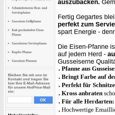
auszubacken.
Gemü
Schmiedeeiserne Brat- und
Servierpfanne
Fertig Gegartes blei
Gusseisen-Grillpfanne
perfekt zum Servi
spart Energie - den
Kalt geschmiedete Eisen-
Pfanne
Gusseiserne Servierpfanne
Die Eisen-Pfanne i
Kupfer-Pfanne
auf jedem Herd -
au
Gusseiserne Qualitä
Gusseisen Pfannen
Pfanne aus Gusseis
Bleiben Sie mit uns im
Bringt Farbe auf de
Kontakt und tragen Sie
hier Ihre E-Mail-Adresse
Perfekt für Schnitze
für unsere HotPrice-Mail
ein:
Kross anbraten
scho
Für alle Herdarten:
Hochwertige Emailli