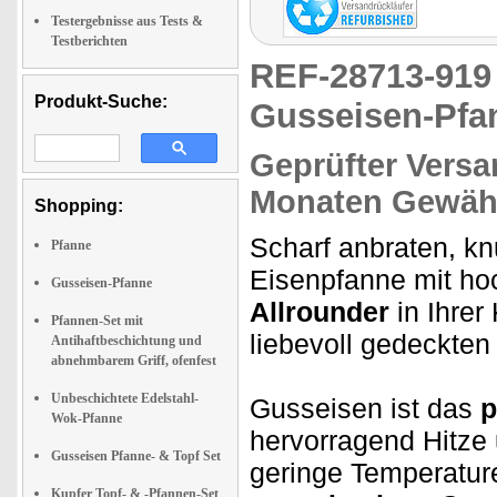
Testergebnisse aus Tests &
Testberichten
REF-28713-91
Produkt-Suche:
Gusseisen-Pfa
Geprüfter Versa
Monaten Gewähr
Shopping:
Scharf anbraten, k
Pfanne
Eisenpfanne mit ho
Gusseisen-Pfanne
Allrounder
in Ihrer
Pfannen-Set mit
liebevoll gedeckten
Antihaftbeschichtung und
abnehmbarem Griff, ofenfest
Unbeschichtete Edelstahl-
Gusseisen ist das
p
Wok-Pfanne
hervorragend Hitze 
Gusseisen Pfanne- & Topf Set
geringe Temperatur
Kupfer Topf- & -Pfannen-Set