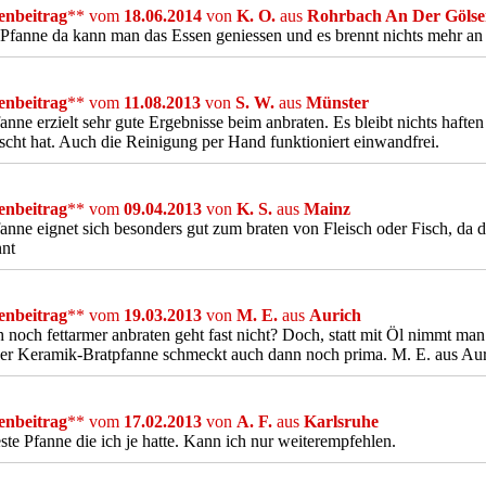
nbeitrag
** vom
18.06.2014
von
K. O.
aus
Rohrbach An Der Göls
Pfanne da kann man das Essen geniessen und es brennt nichts mehr a
nbeitrag
** vom
11.08.2013
von
S. W.
aus
Münster
anne erzielt sehr gute Ergebnisse beim anbraten. Es bleibt nichts hafte
scht hat. Auch die Reinigung per Hand funktioniert einwandfrei.
nbeitrag
** vom
09.04.2013
von
K. S.
aus
Mainz
anne eignet sich besonders gut zum braten von Fleisch oder Fisch, da d
nnt
nbeitrag
** vom
19.03.2013
von
M. E.
aus
Aurich
h noch fettarmer anbraten geht fast nicht? Doch, statt mit Öl nimmt ma
ser Keramik-Bratpfanne schmeckt auch dann noch prima. M. E. aus Au
nbeitrag
** vom
17.02.2013
von
A. F.
aus
Karlsruhe
ste Pfanne die ich je hatte. Kann ich nur weiterempfehlen.