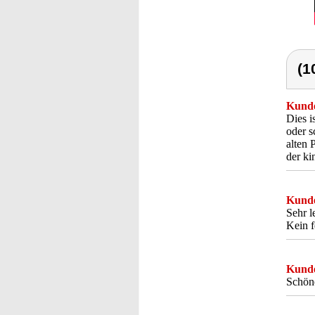
(1
Kunde
Dies i
oder s
alten 
der ki
Kunde
Sehr l
Kein f
Kunde
Schöne