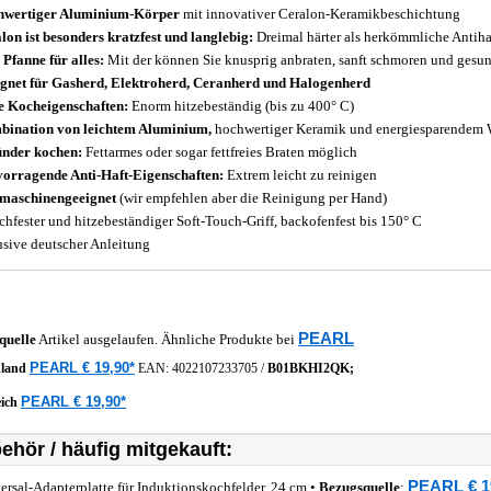
hwertiger Aluminium-Körper
mit innovativer Ceralon-Keramikbeschichtung
lon ist besonders kratzfest und langlebig:
Dreimal härter als herkömmliche Antih
 Pfanne für alles:
Mit der können Sie knusprig anbraten, sanft schmoren und gesu
gnet für Gasherd, Elektroherd, Ceranherd und Halogenherd
e Kocheigenschaften:
Enorm hitzebeständig (bis zu 400° C)
ination von leichtem Aluminium,
hochwertiger Keramik und energiesparendem
nder kochen:
Fettarmes oder sogar fettfreies Braten möglich
orragende Anti-Haft-Eigenschaften:
Extrem leicht zu reinigen
maschinengeeignet
(wir empfehlen aber die Reinigung per Hand)
chfester und hitzebeständiger Soft-Touch-Griff, backofenfest bis 150° C
usive deutscher Anleitung
PEARL
quelle
Artikel ausgelaufen. Ähnliche Produkte bei
PEARL € 19,90*
hland
EAN:
4022107233705
/
B01BKHI2QK;
PEARL € 19,90*
eich
ehör / häufig mitgekauft:
PEARL € 1
ersal-Adapterplatte für Induktionskochfelder, 24 cm •
Bezugsquelle
: