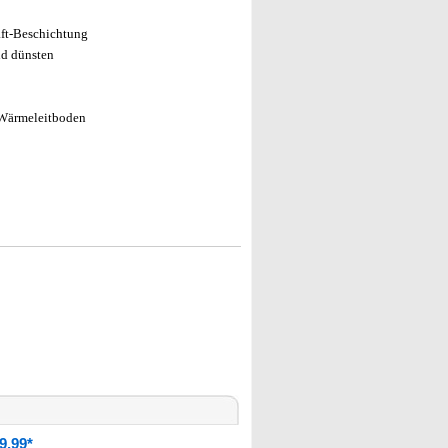
aft-Beschichtung
nd dünsten
 Wärmeleitboden
9,99*