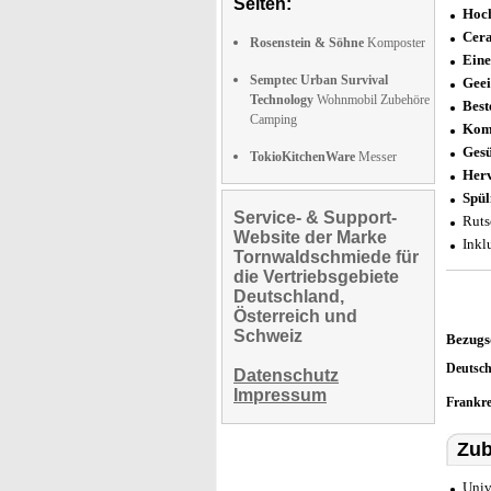
Seiten:
Hoc
Cera
Rosenstein & Söhne
Komposter
Eine
Semptec Urban Survival
Geei
Technology
Wohnmobil Zubehöre
Best
Camping
Komb
Gesü
TokioKitchenWare
Messer
Herv
Spül
Service- & Support-
Ruts
Website der Marke
Inkl
Tornwaldschmiede für
die Vertriebsgebiete
Deutschland,
Österreich und
Schweiz
Bezugs
Deutsc
Datenschutz
Impressum
Frankr
Zub
Univ