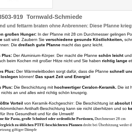
3503-919
Tornwald-Schmiede
d und fettarm braten ohne Anbrennen: Diese Pfanne kriegt
en großen Hunger:
In der Pfanne mit 28 cm Durchmesser gelingen Po
ie
satt wird. Zaubern Sie
verschiedene gesunde Köstlichkeiten,
schn
nnen: Die
dreifach gute Pfanne
macht das ganz leicht.
 Plus:
Der Aluminium-Körper. Der macht die Pfanne
schön leicht
un
uch beim Kochen mit großer Hitze nicht und Sie haben
richtig lange
et
es Plus:
Der Wärmeleitboden sorgt dafür, dass die Pfanne
schnell un
 loslegen
können!
Das spart Zeit und Energie!
s Plus:
Die Beschichtung mit
hochwertiger Ceralon-Keramik.
Die ist 
 nichts an und alles wird richtig schön knusprig.
ößte Vorteil
von Keramik-Kochgeschirr: Die Beschichtung ist
absolut 
rkömmlichen Antihaft-Beschichtung kann sie nicht überhitzen und so
ke
t für Ihre Gesundheit und für die Umwelt!
ne für Pasta, große Schnitzel oder ordentliche Portionen,
Durchmesser 28 cm
ergleich zu üblichen PTFE-beschichteten Pfannen
droht bei Überhitzung weder d
setzung giftiger Dämpfe