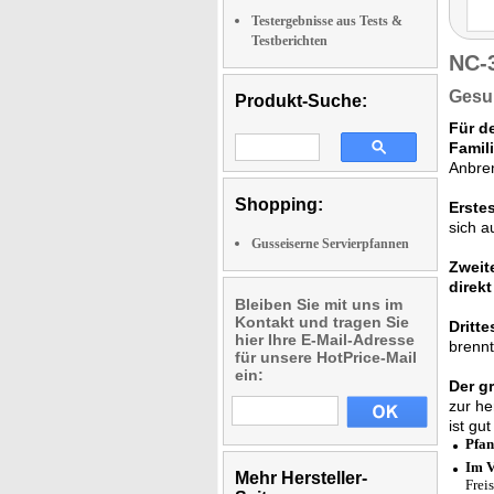
Testergebnisse aus Tests &
Testberichten
NC-
Gesun
Produkt-Suche:
Für d
Famil
Anbre
Shopping:
Erstes
sich a
Gusseiserne Servierpfannen
Zweit
direkt
Bleiben Sie mit uns im
Kontakt und tragen Sie
Dritte
hier Ihre E-Mail-Adresse
brennt
für unsere HotPrice-Mail
ein:
Der gr
zur he
ist gu
Pfan
Im V
Mehr Hersteller-
Frei