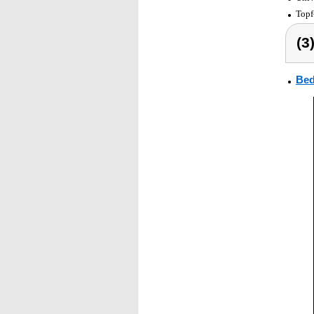
Topf
(3
Bed