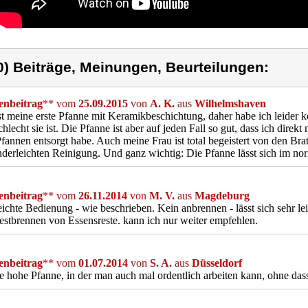
0) Beiträge, Meinungen, Beurteilungen:
nbeitrag
** vom
25.09.2015
von
A. K.
aus
Wilhelmshaven
st meine erste Pfanne mit Keramikbeschichtung, daher habe ich leider 
chlecht sie ist. Die Pfanne ist aber auf jeden Fall so gut, dass ich di
Pfannen entsorgt habe. Auch meine Frau ist total begeistert von den Bra
nderleichten Reinigung. Und ganz wichtig: Die Pfanne lässt sich im no
nbeitrag
** vom
26.11.2014
von
M. V.
aus
Magdeburg
eichte Bedienung - wie beschrieben. Kein anbrennen - lässt sich sehr l
estbrennen von Essensreste. kann ich nur weiter empfehlen.
nbeitrag
** vom
01.07.2014
von
S. A.
aus
Düsseldorf
 hohe Pfanne, in der man auch mal ordentlich arbeiten kann, ohne dass 