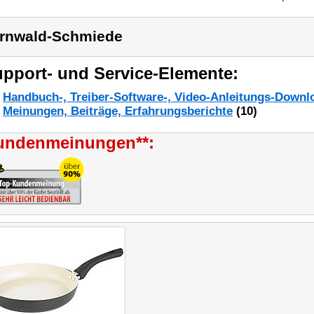
rnwald-Schmiede
pport- und Service-Elemente:
Handbuch-, Treiber-Software-, Video-Anleitungs-Downl
Meinungen, Beiträge, Erfahrungsberichte
(10)
undenmeinungen**: