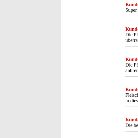
Kunde
Super 
Kunde
Die Pf
überra
Kunde
Die Pf
anbre
Kunde
Fleisc
in die
Kunde
Die be