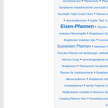
•
•
Durchmessern
Pfannensets
Pfan
Eierpfannen Induktionsherde universale S
•
Kochtöpfe Töpfe Granit Clicks
Pfannen I
•
•
Servierpfännchen
Kupfer Topf- &
Eisen-Pfannen
•
Pfannen-
•
modulare Pfannengriffe
Bratpfannen-Se
•
Bratpfannen Induktion Sets
Gusseis
Gusseisen Pfannen
•
Aluminium 
Pancake-Pfannen mit Vertiefungen, antihaft
•
kitchens frying
backofengeeignete b
•
Bratpfannen
Pfannensets mit abnehm
•
Pfannen für Induktionsherde
Bratpfann
•
Allzweckpfannen
Bratpfannen Ind
•
Omelettpfannen
leichte Topfsets 
Multifunktions Omeletts Frühstücke Spi
•
Camping-Pfannen-Sets
Keramikbeschi
G