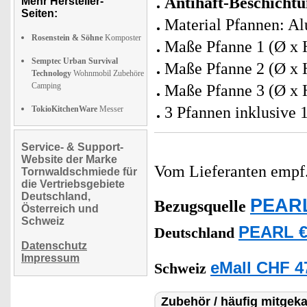
Antihaft-Beschicht
Mehr Hersteller-
Seiten:
Material Pfannen: A
Rosenstein & Söhne
Komposter
Maße Pfanne 1 (Ø x H
Semptec Urban Survival
Maße Pfanne 2 (Ø x H
Technology
Wohnmobil Zubehöre
Camping
Maße Pfanne 3 (Ø x H
3 Pfannen inklusive 
TokioKitchenWare
Messer
Service- & Support-
Website der Marke
Vom Lieferanten emp
Tornwaldschmiede für
die Vertriebsgebiete
Deutschland,
PEARL
Bezugsquelle
Österreich und
Schweiz
PEARL €
Deutschland
Datenschutz
Impressum
eMall CHF 4
Schweiz
Zubehör / häufig mitgeka