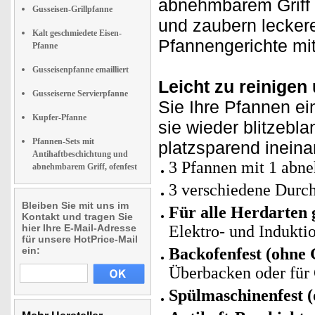
abnehmbarem Griff 
Gusseisen-Grillpfanne
und zaubern leckere
Kalt geschmiedete Eisen-
Pfannengerichte mit
Pfanne
Gusseisenpfanne emailliert
Leicht zu reinigen
Gusseiserne Servierpfanne
Sie Ihre Pfannen ei
Kupfer-Pfanne
sie wieder blitzebl
Pfannen-Sets mit
platzsparend ineina
Antihaftbeschichtung und
3 Pfannen mit 1 abne
abnehmbarem Griff, ofenfest
3 verschiedene Durc
Bleiben Sie mit uns im
Für alle Herdarten 
Kontakt und tragen Sie
hier Ihre E-Mail-Adresse
Elektro- und Indukti
für unsere HotPrice-Mail
ein:
Backofenfest (ohne G
Überbacken oder für 
Spülmaschinenfest (