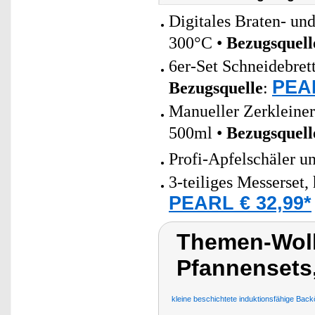
Digitales Braten- un
300°C •
Bezugsquell
6er-Set Schneidebrett
PEAR
Bezugsquelle
:
Manueller Zerkleine
500ml •
Bezugsquell
Profi-Apfelschäler u
3-teiliges Messerset,
PEARL € 32,99*
Themen-Wolk
Pfannensets,
kleine beschichtete induktionsfähige Backö